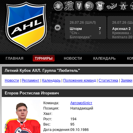
 (ШАЛ)
26.07.26 (ШАЛ)
26.07.26 (ШАЛ)
26.07.26 (Ш
4
БЕРКУТ
3
Шторм
7
Арсенал 2
а
4
Альянс
1
"Сiч -
3
Крижинка -
Білгородка"
Кепіталз 20
ГЛАВНАЯ
ТУРНИРЫ
НОВОСТИ
КАЛЕНДАРЬ
КО
Летний Кубок АХЛ. Группа "Любитель"
Новости
|
Регламент
|
Календарь
|
Положение команд
|
Статистика
|
Заявки
Егоров Ростислав Игоревич
Команда:
Автомобiлiст
Позиция:
Нападающий
Хват:
Рост:
194
Вес:
95
Дата рождения:
09.10.1986