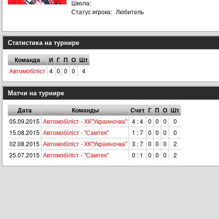
Школа:
Статус игрока:
Любитель
Статистика на турнире
Команда
И
Г
П
О
Шт
Автомобiлiст
4
0
0
0
4
Матчи на турнире
Дата
Команды
Счет
Г
П
О
Шт
05.09.2015
Автомобiлiст - ХК"Украиночка"
4 : 4
0
0
0
0
15.08.2015
Автомобiлiст - "Самтек"
1 : 7
0
0
0
0
02.08.2015
Автомобiлiст - ХК"Украиночка"
3 : 7
0
0
0
2
25.07.2015
Автомобiлiст - "Самтек"
0 : 1
0
0
0
2