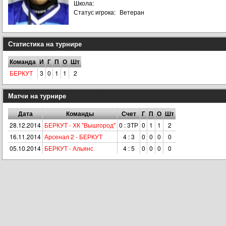
Школа:
Статус игрока:
Ветеран
Статистика на турнире
Команда
И
Г
П
О
Шт
БЕРКУТ
3
0
1
1
2
Матчи на турнире
Дата
Команды
Счет
Г
П
О
Шт
28.12.2014
БЕРКУТ - ХК "Вышгород"
0 : 3ТР
0
1
1
2
16.11.2014
Арсенал 2 - БЕРКУТ
4 : 3
0
0
0
0
05.10.2014
БЕРКУТ - Альянс
4 : 5
0
0
0
0