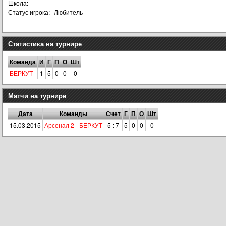
Школа:
Статус игрока:
Любитель
Статистика на турнире
Команда
И
Г
П
О
Шт
БЕРКУТ
1
5
0
0
0
Матчи на турнире
Дата
Команды
Счет
Г
П
О
Шт
15.03.2015
Арсенал 2 - БЕРКУТ
5 : 7
5
0
0
0