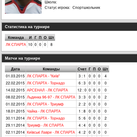
Школа:
Статус игрока:
Спортшкольник
Статистика на турнире
Команда
И
Г
П
О
Шт
ЛК СПАРТА
10
0
0
0
8
Матчи на турнире
Дата
Команды
Счет
Г
П
О
Шт
01.03.2015
ЛК СПАРТА - "Київ"
3 : 1
0
0
0
4
22.02.2015
ЛК СПАРТА - Торнадо
6 : 3
0
0
0
0
14.02.2015
АРСЕНАЛ - ЛК СПАРТА
12 : 0
0
0
0
0
08.02.2015
Льдинка 96-97 - ЛК СПАРТА
3 : 3
0
0
0
2
01.02.2015
ЛК СПАРТА - Триумф
2 : 2
0
0
0
0
18.01.2015
Чайка - ЛК СПАРТА
1 : 8
0
0
0
0
30.11.2014
ЛК СПАРТА - Торнадо
5 : 6
0
0
0
2
29.11.2014
Триумф - ЛК СПАРТА
4 : 4
0
0
0
0
02.11.2014
Київськi Лаври - ЛК СПАРТА
4 : 2
0
0
0
0