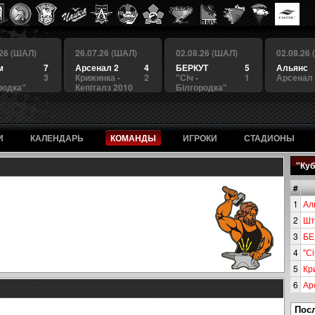
.26 (ШАЛ)
26.07.26 (ШАЛ)
02.08.26 (ШАЛ)
02.08.26
м
7
Арсенал 2
4
БЕРКУТ
5
Альянс
3
Крижинка -
2
"Сiч -
1
Арсенал
родка"
Кепіталз 2010
Білгородка"
И
КАЛЕНДАРЬ
КОМАНДЫ
ИГРОКИ
СТАДИОНЫ
"Куб
#
1
Ал
2
Шт
3
БЕ
4
"Сi
5
Кр
6
Ар
Пос