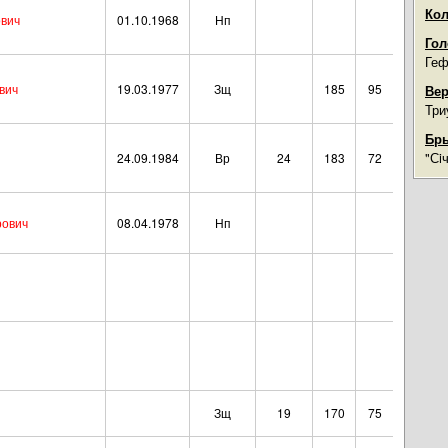
Кол
ович
01.10.1968
Нп
Гол
Геф
вич
19.03.1977
Зщ
185
95
Вер
Три
Бры
"Сi
24.09.1984
Вр
24
183
72
рович
08.04.1978
Нп
Зщ
19
170
75