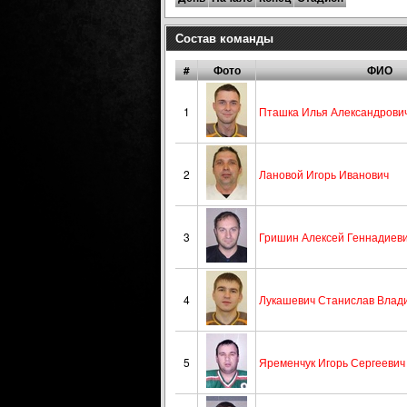
Состав команды
#
Фото
ФИО
1
Пташка Илья Александрови
2
Лановой Игорь Иванович
3
Гришин Алексей Геннадиев
4
Лукашевич Станислав Влад
5
Яременчук Игорь Сергеевич