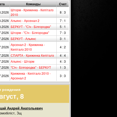
ата
Команды
Счет
Шторм - Крижинка - Кепіталз
8.2026
8 : 3
2010
8.2026
Альянс - Арсенал 2
7 : 1
8.2026
БЕРКУТ - "Сiч - Білгородка"
5 : 1
7.2026
Шторм - "Сiч - Білгородка"
7 : 3
7.2026
БЕРКУТ - Альянс
3 : 1
Арсенал 2 - Крижинка -
7.2026
4 : 2
Кепіталз 2010
7.2026
СПАРТА - Крижинка Кепіталз
4 : 4
7.2026
Альянс - Шторм
4 : 3
7.2026
"Сiч - Білгородка" - БЕРКУТ
1 : 3
Крижинка - Кепіталз 2010 -
7.2026
3 : 3
Арсенал 2
и рождения
вгуст, 8
цай Андрей Анатольевич
омобiлiст, Зщ