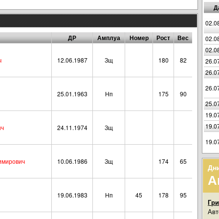
Д
02.0
ДР
Амплуа
Номер
Рост
Вес
02.0
02.0
ч
12.06.1987
Зщ
180
82
26.0
26.0
26.0
25.01.1963
Нп
175
90
25.0
19.0
19.0
ич
24.11.1974
Зщ
19.0
имирович
10.06.1986
Зщ
174
65
Дн
А
19.06.1983
Нп
45
178
95
Гри
Авт