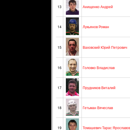
13
Анищенко Андрей
14
Лукьянов Роман
15
Ваховский Юрий Петрович
16
Головко Владислав
17
Прудников Виталий
18
Гетьман Вячеслав
19
Томашевич Тарас Ярославо