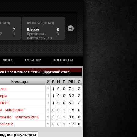
 (ШАЛ)
02.08.26 (ШАЛ)
7
Шторм
8
 2
1
Крижинка -
3
Кепіталз 2010
ФОТО
ССЫЛКИ
КОНТАКТЫ
ок Незалежності "2026 (Круговий етап)
Команды
И
В
Н
П
РШ
О
ьянс
1
1
0
0
7-1
2
орм
1
1
0
0
8-3
2
РКУТ
1
1
0
0
5-1
2
ч - Білгородка"
1
0
0
1
1-5
0
ижинка - Кепіталз 2010
1
0
0
1
3-8
0
сенал 2
1
0
0
1
1-7
0
ледние результаты