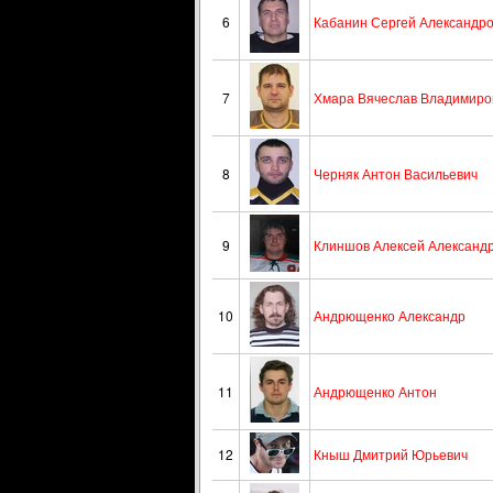
6
Кабанин Сергей Александр
7
Хмара Вячеслав Владимиро
8
Черняк Антон Васильевич
9
Клиншов Алексей Александ
10
Андрющенко Александр
11
Андрющенко Антон
12
Кныш Дмитрий Юрьевич