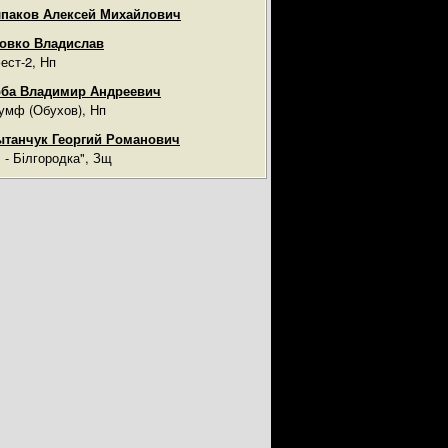
паков Алексей Михайлович
овко Владислав
ест-2, Нп
ба Владимир Андреевич
умф (Обухов), Нп
танчук Георгий Романович
ч - Білгородка", Зщ