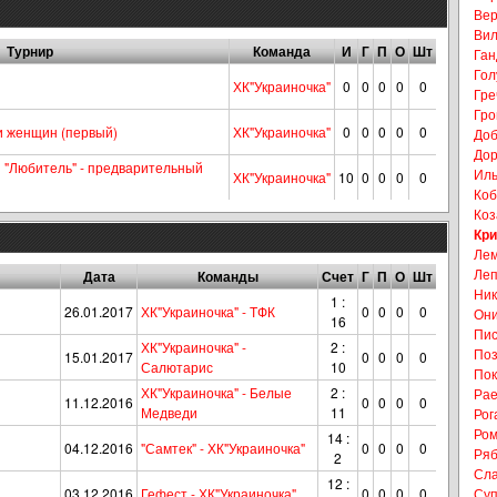
Вер
Вил
Турнир
Команда
И
Г
П
О
Шт
Ган
Гол
ХК"Украиночка"
0
0
0
0
0
Гре
Гро
и женщин (первый)
ХК"Украиночка"
0
0
0
0
0
Доб
Дор
 "Любитель" - предварительный
Иль
ХК"Украиночка"
10
0
0
0
0
Коб
Коз
Кри
Лем
Леп
Дата
Команды
Счет
Г
П
О
Шт
Ник
1 :
26.01.2017
ХК"Украиночка" - ТФК
0
0
0
0
Они
16
Пис
ХК"Украиночка" -
2 :
Поз
15.01.2017
0
0
0
0
Салютарис
10
Пок
ХК"Украиночка" - Белые
2 :
Рае
11.12.2016
0
0
0
0
Медведи
11
Рог
Ром
14 :
04.12.2016
"Самтек" - ХК"Украиночка"
0
0
0
0
Ряб
2
Сла
12 :
03.12.2016
Гефест - ХК"Украиночка"
0
0
0
0
Суп