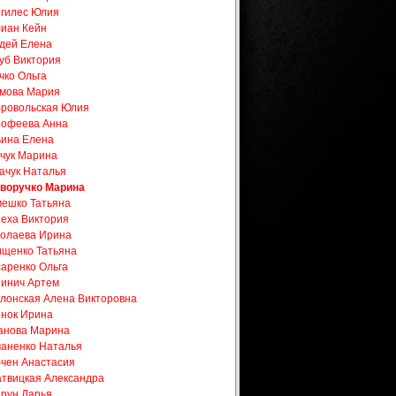
гилес Юлия
иан Кейн
дей Елена
уб Виктория
чко Ольга
мова Мария
ровольская Юлия
офеева Анна
ина Елена
чук Марина
ачук Наталья
воручко Марина
ешко Татьяна
еха Виктория
олаева Ирина
щенко Татьяна
аренко Ольга
инич Артем
лонская Алена Викторовна
нок Ирина
анова Марина
аненко Наталья
чен Анастасия
твицкая Александра
рун Дарья