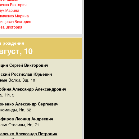
ченко Виктория
чук Марина
виченко Марина
ищевич Виктория
ва Виктория
и рождения
вгуст, 10
цин Сергей Викторович
ский Ростислав Юрьевич
ные Волки, Зщ, 10
бина Александр Александрович
5, Нп, 5
оненко Александр Сергеевич
 команды, Нп, 62
рфиров Леонид Андреевич
лья Столицы, Нп, 71
аленко Александр Петрович