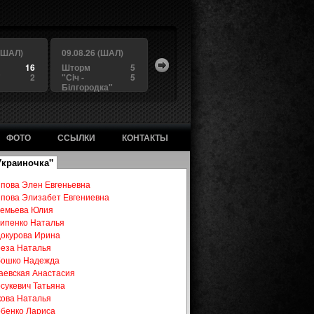
 (ШАЛ)
09.08.26 (ШАЛ)
16
Шторм
5
"
2
"Сiч -
5
Білгородка"
ФОТО
ССЫЛКИ
КОНТАКТЫ
Украиночка"
пова Элен Евгеньевна
пова Элизабет Евгениевна
емьева Юлия
ипенко Наталья
окурова Ирина
еза Наталья
бошко Надежда
аевская Анастасия
сукевич Татьяна
ова Наталья
бенко Лариса