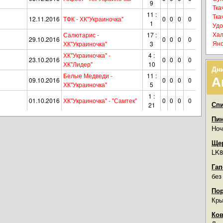
9
Тка
11 :
Тка
12.11.2016
ТФК - ХК"Украиночка"
0
0
0
0
1
Удо
Хал
Салютарис -
17 :
29.10.2016
0
0
0
0
Яно
ХК"Украиночка"
3
ХК"Украиночка" -
4 :
23.10.2016
0
0
0
0
ХК"Лидер"
10
Дн
Белые Медведи -
11 :
А
09.10.2016
0
0
0
0
ХК"Украиночка"
5
1 :
01.10.2016
ХК"Украиночка" - "Самтек"
0
0
0
0
Спи
21
Пин
Ноч
Щер
LK8
Гап
без
По
Кры
Ков