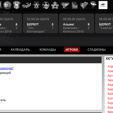
.26 (ШАЛ)
02.08.26 (ШАЛ)
09.08.26 (ШАЛ)
09.08.26
м
8
БЕРКУТ
5
Альянс
9
БЕРКУТ
нка -
3
"Сiч -
1
Крижинка -
2
"Самтек
алз 2010
Білгородка"
Кепіталз 2010
И
КАЛЕНДАРЬ
КОМАНДЫ
ИГРОКИ
СТАДИОНЫ
ХК"
Али
раиночка"
Али
дающий
Арт
Арх
Бед
Бер
Бо
Бог
тель
Бор
Бык
Вер