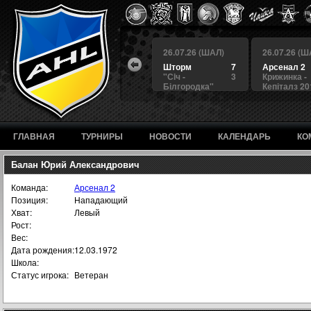
 (ШАЛ)
26.07.26 (ШАЛ)
26.07.26 (ШАЛ)
26.07.26 (Ш
4
БЕРКУТ
3
Шторм
7
Арсенал 2
а
4
Альянс
1
"Сiч -
3
Крижинка -
Білгородка"
Кепіталз 20
ГЛАВНАЯ
ТУРНИРЫ
НОВОСТИ
КАЛЕНДАРЬ
КО
Балан Юрий Александрович
Команда:
Арсенал 2
Позиция:
Нападающий
Хват:
Левый
Рост:
Вес:
Дата рождения:
12.03.1972
Школа:
Статус игрока:
Ветеран