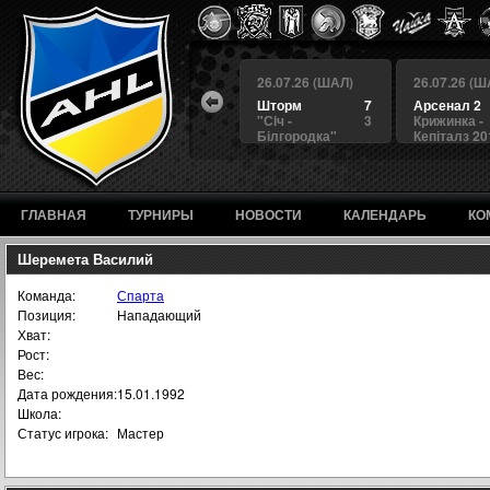
 (ШАЛ)
26.07.26 (ШАЛ)
26.07.26 (ШАЛ)
26.07.26 (Ш
4
БЕРКУТ
3
Шторм
7
Арсенал 2
а
4
Альянс
1
"Сiч -
3
Крижинка -
Білгородка"
Кепіталз 20
ГЛАВНАЯ
ТУРНИРЫ
НОВОСТИ
КАЛЕНДАРЬ
КО
Шеремета Василий
Команда:
Спарта
Позиция:
Нападающий
Хват:
Рост:
Вес:
Дата рождения:
15.01.1992
Школа:
Статус игрока:
Мастер