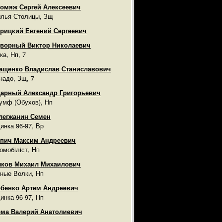
омяж Сергей Алексеевич
лья Столицы, Зщ
рицкий Евгений Сергеевич
ворный Виктор Николаевич
ка, Нп, 7
ащенко Владислав Станиславович
надо, Зщ, 7
арный Александр Григорьевич
умф (Обухов), Нп
легжанин Семен
инка 96-97, Вр
пич Максим Андреевич
омобiлiст, Нп
лков Михаил Михаилович
ные Волки, Нп
бенко Артем Андреевич
инка 96-97, Нп
ма Валерий Анатолиевич