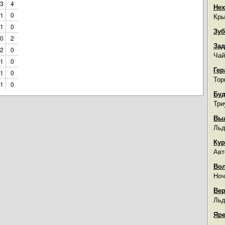
3
4
Нех
1
0
Кры
1
0
Зуб
0
2
Зад
2
0
Чай
1
0
Гер
1
0
Тор
1
0
Буд
Три
Вы
Льд
Кур
Авт
Во
Ноч
Вер
Льд
Яре