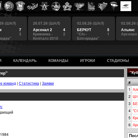
.26 (ШАЛ)
26.07.26 (ШАЛ)
02.08.26 (ШАЛ)
02.08.26
м
7
Арсенал 2
4
БЕРКУТ
5
Альянс
3
Крижинка -
2
"Сiч -
1
Арсенал
родка"
Кепіталз 2010
Білгородка"
И
КАЛЕНДАРЬ
КОМАНДЫ
ИГРОКИ
СТАДИОНЫ
тер"
"Куб
#
е команд
|
Статистика
|
Заявки
1
Ал
2
Шт
3
БЕ
ус
4
"Сi
дающий
5
Кр
6
Ар
.1984
Пос