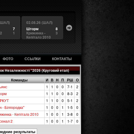
 (ШАЛ)
02.08.26 (ШАЛ)
7
Шторм
8
 2
1
Крижинка -
3
Кепіталз 2010
ФОТО
ССЫЛКИ
КОНТАКТЫ
ок Незалежності "2026 (Круговий етап)
Команды
И
В
Н
П
РШ
О
ьянс
1
1
0
0
7-1
2
орм
1
1
0
0
8-3
2
РКУТ
1
1
0
0
5-1
2
ч - Білгородка"
1
0
0
1
1-5
0
ижинка - Кепіталз 2010
1
0
0
1
3-8
0
сенал 2
1
0
0
1
1-7
0
ледние результаты