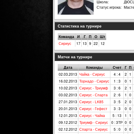
Школа:
ДЮСШ
Статус игрока:
Маст
Статистика на турнире
Команда
И
Г
П
О
Шт
Сириус
17
13
9
22
12
Матчи на турнире
Дата
Команды
Счет
Г
П
02.03.2013
Чайка - Сириус
4 : 4
2
1
16.02.2013
Торнадо - Сириус
1 : 3
0
1
10.02.2013
Сириус - Триумф
3 : 6
2
1
03.02.2013
Сириус - Спарта
2 : 6
1
0
27.01.2013
Сириус - LK85
3 : 5
2
0
20.01.2013
Сириус - Гефест
3 : 3
0
0
12.01.2013
Сириус - Чайка
5 : 13
1
1
09.12.2012
Триумф - Сириус
0 : 3ТР
0
0
02.12.2012
Спарта - Сириус
5 : 0
0
0