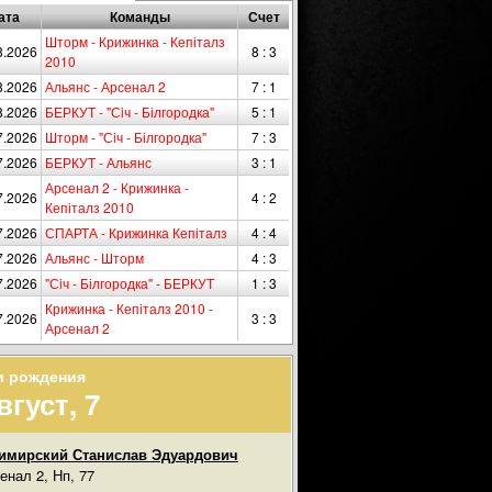
ата
Команды
Счет
Шторм - Крижинка - Кепіталз
8.2026
8 : 3
2010
8.2026
Альянс - Арсенал 2
7 : 1
8.2026
БЕРКУТ - "Сiч - Білгородка"
5 : 1
7.2026
Шторм - "Сiч - Білгородка"
7 : 3
7.2026
БЕРКУТ - Альянс
3 : 1
Арсенал 2 - Крижинка -
7.2026
4 : 2
Кепіталз 2010
7.2026
СПАРТА - Крижинка Кепіталз
4 : 4
7.2026
Альянс - Шторм
4 : 3
7.2026
"Сiч - Білгородка" - БЕРКУТ
1 : 3
Крижинка - Кепіталз 2010 -
7.2026
3 : 3
Арсенал 2
и рождения
вгуст, 7
имирский Станислав Эдуардович
енал 2, Нп, 77