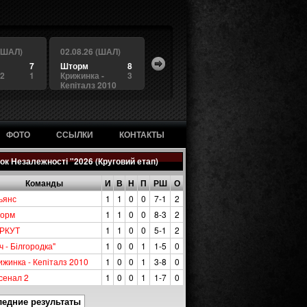
 (ШАЛ)
02.08.26 (ШАЛ)
7
Шторм
8
 2
1
Крижинка -
3
Кепіталз 2010
ФОТО
ССЫЛКИ
КОНТАКТЫ
ок Незалежності "2026 (Круговий етап)
Команды
И
В
Н
П
РШ
О
ьянс
1
1
0
0
7-1
2
орм
1
1
0
0
8-3
2
РКУТ
1
1
0
0
5-1
2
ч - Білгородка"
1
0
0
1
1-5
0
ижинка - Кепіталз 2010
1
0
0
1
3-8
0
сенал 2
1
0
0
1
1-7
0
ледние результаты