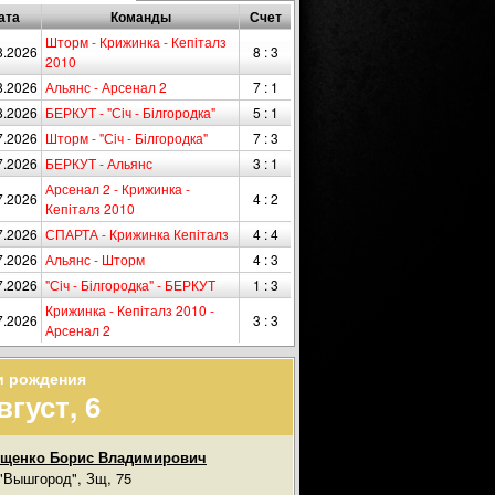
ата
Команды
Счет
Шторм - Крижинка - Кепіталз
8.2026
8 : 3
2010
8.2026
Альянс - Арсенал 2
7 : 1
8.2026
БЕРКУТ - "Сiч - Білгородка"
5 : 1
7.2026
Шторм - "Сiч - Білгородка"
7 : 3
7.2026
БЕРКУТ - Альянс
3 : 1
Арсенал 2 - Крижинка -
7.2026
4 : 2
Кепіталз 2010
7.2026
СПАРТА - Крижинка Кепіталз
4 : 4
7.2026
Альянс - Шторм
4 : 3
7.2026
"Сiч - Білгородка" - БЕРКУТ
1 : 3
Крижинка - Кепіталз 2010 -
7.2026
3 : 3
Арсенал 2
и рождения
вгуст, 6
ищенко Борис Владимирович
"Вышгород", Зщ, 75