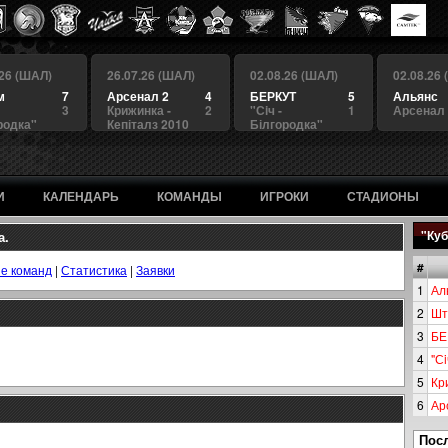
.26 (ШАЛ)
26.07.26 (ШАЛ)
02.08.26 (ШАЛ)
02.08.26
м
7
Арсенал 2
4
БЕРКУТ
5
Альянс
3
Крижинка -
2
"Сiч -
1
Арсенал
родка"
Кепіталз 2010
Білгородка"
И
КАЛЕНДАРЬ
КОМАНДЫ
ИГРОКИ
СТАДИОНЫ
а.
"Куб
#
е команд
|
Статистика
|
Заявки
1
Ал
2
Шт
3
БЕ
4
"Сi
5
Кр
6
Ар
Пос