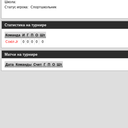
Школа:
Статус игрока:
Спортшкольник
Статистика на турнире
Команда
И
Г
П
О
Шт
Сокiл Jr
0
0
0
0
0
Матчи на турнире
Дата
Команды
Счет
Г
П
О
Шт