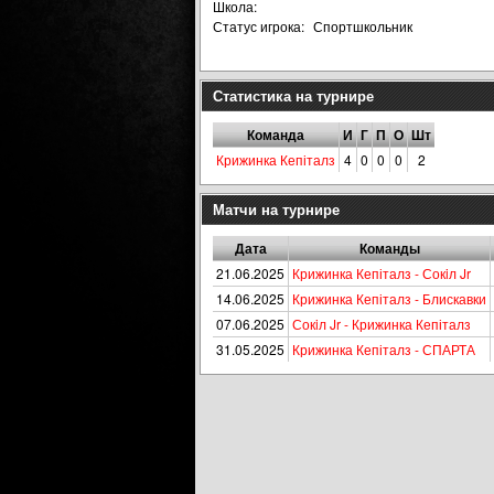
Школа:
Статус игрока:
Спортшкольник
Статистика на турнире
Команда
И
Г
П
О
Шт
Крижинка Кепіталз
4
0
0
0
2
Матчи на турнире
Дата
Команды
21.06.2025
Крижинка Кепіталз - Сокiл Jr
14.06.2025
Крижинка Кепіталз - Блискавки
07.06.2025
Сокiл Jr - Крижинка Кепіталз
31.05.2025
Крижинка Кепіталз - СПАРТА