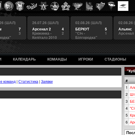
.26 (ШАЛ)
26.07.26 (ШАЛ)
02.08.26 (ШАЛ)
02.08.26
м
7
Арсенал 2
4
БЕРКУТ
5
Альянс
3
Крижинка -
2
"Сiч -
1
Арсенал
родка"
Кепіталз 2010
Білгородка"
И
КАЛЕНДАРЬ
КОМАНДЫ
ИГРОКИ
СТАДИОНЫ
"Куб
#
е команд
|
Статистика
|
Заявки
1
Ал
2
Шт
3
БЕ
4
"Сi
5
Кр
6
Ар
Пос