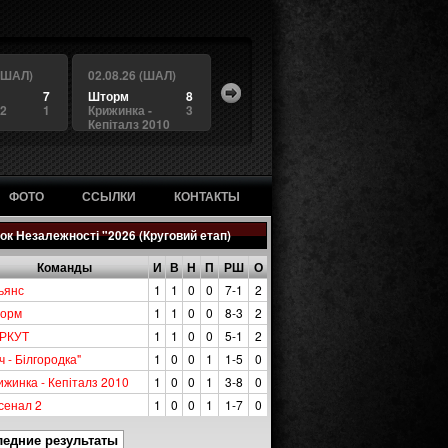
 (ШАЛ)
02.08.26 (ШАЛ)
7
Шторм
8
 2
1
Крижинка -
3
Кепіталз 2010
ФОТО
ССЫЛКИ
КОНТАКТЫ
ок Незалежності "2026 (Круговий етап)
Команды
И
В
Н
П
РШ
О
ьянс
1
1
0
0
7-1
2
орм
1
1
0
0
8-3
2
РКУТ
1
1
0
0
5-1
2
ч - Білгородка"
1
0
0
1
1-5
0
ижинка - Кепіталз 2010
1
0
0
1
3-8
0
сенал 2
1
0
0
1
1-7
0
ледние результаты