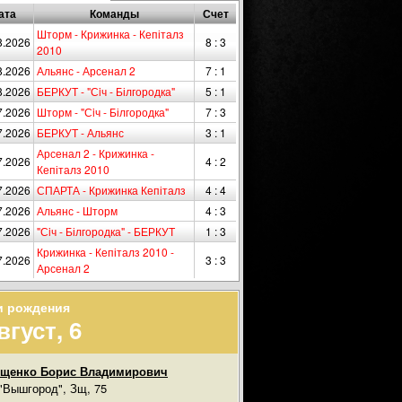
ата
Команды
Счет
Шторм - Крижинка - Кепіталз
8.2026
8 : 3
2010
8.2026
Альянс - Арсенал 2
7 : 1
8.2026
БЕРКУТ - "Сiч - Білгородка"
5 : 1
7.2026
Шторм - "Сiч - Білгородка"
7 : 3
7.2026
БЕРКУТ - Альянс
3 : 1
Арсенал 2 - Крижинка -
7.2026
4 : 2
Кепіталз 2010
7.2026
СПАРТА - Крижинка Кепіталз
4 : 4
7.2026
Альянс - Шторм
4 : 3
7.2026
"Сiч - Білгородка" - БЕРКУТ
1 : 3
Крижинка - Кепіталз 2010 -
7.2026
3 : 3
Арсенал 2
и рождения
вгуст, 6
ищенко Борис Владимирович
"Вышгород", Зщ, 75