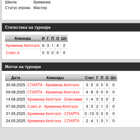
Школа:
Крижинка
Статус игрока:
Мастер
Статистика на турнире
Команда
И
Г
П
О
Шт
Крижинка Кепіталз
6
3
1
4
2
Сокiл Jr
0
0
0
0
0
Матчи на турнире
Дата
Команды
Счет
Г
П
О
Шт
30.08.2025
СПАРТА - Крижинка Кепіталз
3 : 5
0
0
0
0
09.08.2025
СПАРТА - Крижинка Кепіталз
4 : 8
0
0
0
0
14.06.2025
Крижинка Кепіталз - Блискавки
1 : 4
0
0
0
2
07.06.2025
Сокiл Jr - Крижинка Кепіталз
3 : 3
2
1
3
0
31.05.2025
Крижинка Кепіталз - СПАРТА
0 : 10
0
0
0
0
24.05.2025
Крижинка Кепіталз - СПАРТА
2 : 4
1
0
1
0