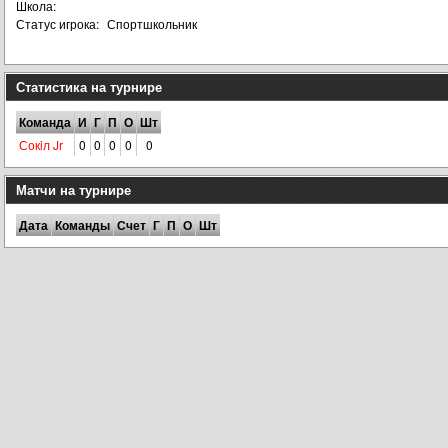
Школа:
Статус игрока:
Спортшкольник
Статистика на турнире
Команда
И
Г
П
О
Шт
Сокiл Jr
0
0
0
0
0
Матчи на турнире
Дата
Команды
Счет
Г
П
О
Шт