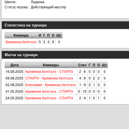
Школа:
Льдинка
Статус игрока:
Действующий мастер
Статистика на турнире
Команда
И
Г
П
О
Шт
Крижинка Кепіталз
5
3
3
6
0
Матчи на турнире
Дата
Команды
Счет
Г
П
О
Шт
16.08.2025
Крижинка Кепіталз - СПАРТА
2 : 6
0
0
0
0
09.08.2025
СПАРТА - Крижинка Кепіталз
4 : 8
0
2
2
0
02.08.2025
Блискавки - Крижинка Кепіталз
1 : 9
2
1
3
0
31.05.2025
Крижинка Кепіталз - СПАРТА
0 : 10
0
0
0
0
24.05.2025
Крижинка Кепіталз - СПАРТА
2 : 4
1
0
1
0