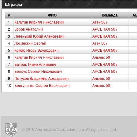
Штрафы
#
ФИО
Команда
А
1
Калугин Кирилл Николаевич
Атeк 50+
2
Зоров Анатолий
АРСЕНАЛ 50+
3
Легенький Юрий Алексеевич
АРСЕНАЛ 50+
4
Лосинский Сергей
Атeк 50+
5
Комар Игорь Эдуардович
АРСЕНАЛ 50+
6
Калугин Кирилл Николаевич
Альянс 50+
7
Батрак Тимур Алимович
АРСЕНАЛ 50+
8
Белоус Сергей Николаевич
АРСЕНАЛ 50+
9
Петухов Владимир Аркадьевич
Альянс 50+
10
Бовтуненко Сергей Васильевич
Альянс 50+
© 2010 Аматорская Хоккейная Лига. All rights reserved.