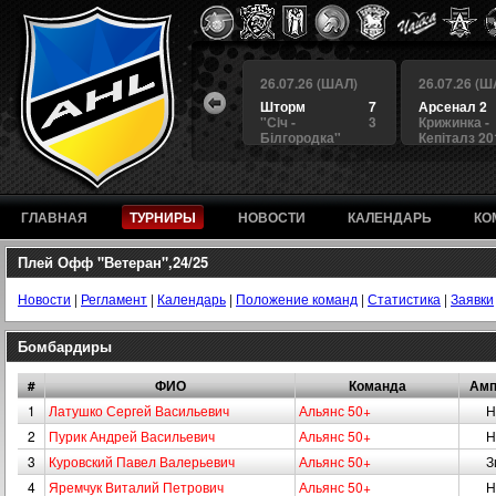
 (ШАЛ)
26.07.26 (ШАЛ)
26.07.26 (ШАЛ)
26.07.26 (Ш
4
БЕРКУТ
3
Шторм
7
Арсенал 2
а
4
Альянс
1
"Сiч -
3
Крижинка -
Білгородка"
Кепіталз 20
ГЛАВНАЯ
ТУРНИРЫ
НОВОСТИ
КАЛЕНДАРЬ
КО
Плей Офф "Ветеран",24/25
Новости
|
Регламент
|
Календарь
|
Положение команд
|
Статистика
|
Заявки
Бомбардиры
#
ФИО
Команда
Амп
1
Латушко Сергей Васильевич
Альянс 50+
Н
2
Пурик Андрей Васильевич
Альянс 50+
Н
3
Куровский Павел Валерьевич
Альянс 50+
З
4
Яремчук Виталий Петрович
Альянс 50+
Н