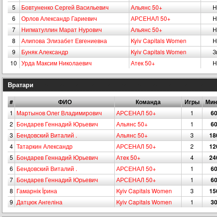
5
Бовтуненко Сергей Васильевич
Альянс 50+
Н
6
Орлов Александр Гариевич
АРСЕНАЛ 50+
Н
7
Нигматуллин Марат Нурович
Альянс 50+
Н
8
Алипова Элизабет Евгениевна
Kyiv Capitals Women
Н
9
Буняк Александр
Kyiv Capitals Women
З
10
Урда Максим Николаевич
Атeк 50+
Н
Вратари
#
ФИО
Команда
Игры
Мин
1
Мартынов Олег Владимирович
АРСЕНАЛ 50+
1
6
2
Бондарев Геннадий Юрьевич
Альянс 50+
1
6
3
Бендовский Виталий .
Альянс 50+
3
18
4
Татаркин Александр
АРСЕНАЛ 50+
2
12
5
Бондарев Геннадий Юрьевич
Атeк 50+
4
24
6
Бендовский Виталий .
АРСЕНАЛ 50+
1
6
7
Бондарев Геннадий Юрьевич
АРСЕНАЛ 50+
1
6
8
Гамарнік Їрина
Kyiv Capitals Women
3
15
9
Датцюк Ангеліна
Kyiv Capitals Women
1
3