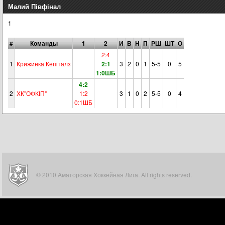
Малий Півфінал
1
#
Команды
1
2
И
В
Н
П
РШ
ШТ
О
2:4
1
Крижинка Кепіталз
2:1
3
2
0
1
5-5
0
5
1:0ШБ
4:2
2
ХК"ОФКІП"
1:2
3
1
0
2
5-5
0
4
0:1ШБ
© 2010 Аматорская Хоккейная Лига. All rights reserved.