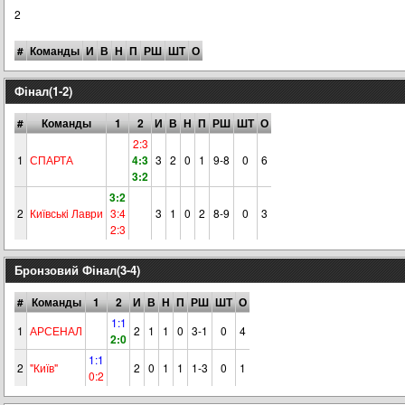
2
#
Команды
И
В
Н
П
РШ
ШТ
О
Фінал(1-2)
#
Команды
1
2
И
В
Н
П
РШ
ШТ
О
2:3
1
СПАРТА
4:3
3
2
0
1
9-8
0
6
3:2
3:2
2
Київськi Лаври
3:4
3
1
0
2
8-9
0
3
2:3
Бронзовий Фінал(3-4)
#
Команды
1
2
И
В
Н
П
РШ
ШТ
О
1:1
1
АРСЕНАЛ
2
1
1
0
3-1
0
4
2:0
1:1
2
"Київ"
2
0
1
1
1-3
0
1
0:2