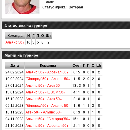
Школа:
Статус игрока:
Ветеран
Статистика на турнире
Команда
И
Г
П
О
Шт
Альянс 50+
10
3
5
8
2
Матчи на турнире
Дата
Команды
Счет
Г
П
О
Шт
24.02.2024
Альянс 50+ - Арсенал 50+
6 : 5
0
0
0
2
10.02.2024
"Бiлгород"50+ - Альянс 50+
1 : 5
2
0
2
0
27.01.2024
Альянс 50+ - Атeк 50+
13 : 3
0
1
1
0
13.01.2024
Альянс 50+ - ШВСМ 50+
4 : 1
0
0
0
0
16.12.2023
Альянс 50+ - Атeк 50+
2 : 0
0
1
1
0
09.12.2023
"Бiлгород"50+ - Альянс 50+
1 : 6
1
1
2
0
18.11.2023
Атeк 50+ - Альянс 50+
0 : 3
0
1
1
0
04.11.2023
Альянс 50+ - "Бiлгород"50+
15 : 1
0
1
1
0
21.10.2023
Альянс 50+ - Арсенал 50+
2 : 1
0
0
0
0