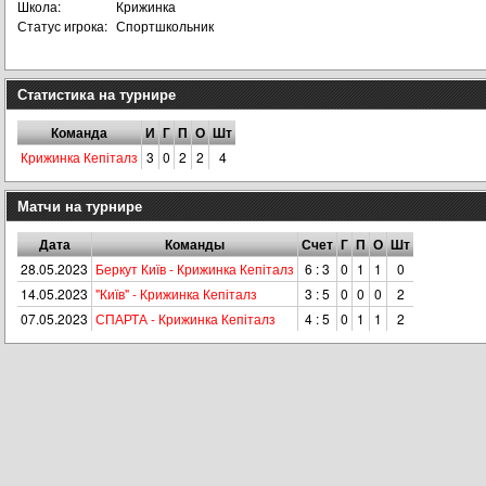
Школа:
Крижинка
Статус игрока:
Спортшкольник
Статистика на турнире
Команда
И
Г
П
О
Шт
Крижинка Кепіталз
3
0
2
2
4
Матчи на турнире
Дата
Команды
Счет
Г
П
О
Шт
28.05.2023
Беркут Київ - Крижинка Кепіталз
6 : 3
0
1
1
0
14.05.2023
"Київ" - Крижинка Кепіталз
3 : 5
0
0
0
2
07.05.2023
СПАРТА - Крижинка Кепіталз
4 : 5
0
1
1
2