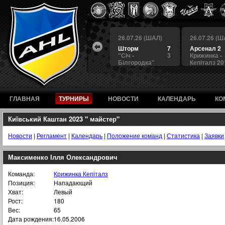
 (ШАЛ)
26.07.26 (ШАЛ)
26.07.26 (ШАЛ)
26.07.26 (Ш
4
БЕРКУТ
3
Шторм
7
Арсенал 2
а
4
Альянс
1
"Сiч -
3
Крижинка -
Білгородка"
Кепіталз 20
ГЛАВНАЯ
ТУРНИРЫ
НОВОСТИ
КАЛЕНДАРЬ
КО
Київський Каштан 2023 " майстер"
Новости
|
Регламент
|
Календарь
|
Положение команд
|
Статистика
|
Заявки
Максименко Ілля Олександрович
Команда:
Крижинка Кепіталз
Позиция:
Нападающий
Хват:
Левый
Рост:
180
Вес:
65
Дата рождения:
16.05.2006