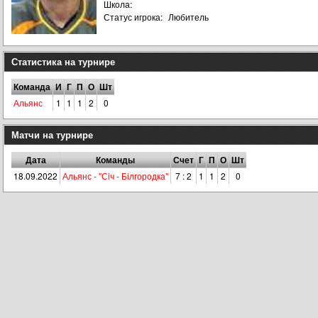
Школа:
Статус игрока:
Любитель
Статистика на турнире
Команда
И
Г
П
О
Шт
Альянс
1
1
1
2
0
Матчи на турнире
Дата
Команды
Счет
Г
П
О
Шт
18.09.2022
Альянс - "Сiч - Білгородка"
7 : 2
1
1
2
0