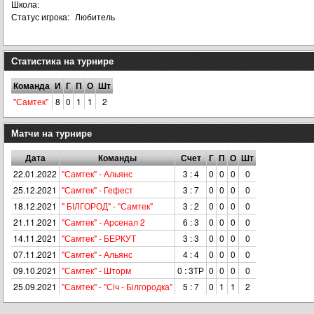
Школа:
Статус игрока:
Любитель
Статистика на турнире
Команда
И
Г
П
О
Шт
"Самтек"
8
0
1
1
2
Матчи на турнире
Дата
Команды
Счет
Г
П
О
Шт
22.01.2022
"Самтек" - Альянс
3 : 4
0
0
0
0
25.12.2021
"Самтек" - Гефест
3 : 7
0
0
0
0
18.12.2021
" БІЛГОРОД" - "Самтек"
3 : 2
0
0
0
0
21.11.2021
"Самтек" - Арсенал 2
6 : 3
0
0
0
0
14.11.2021
"Самтек" - БЕРКУТ
3 : 3
0
0
0
0
07.11.2021
"Самтек" - Альянс
4 : 4
0
0
0
0
09.10.2021
"Самтек" - Шторм
0 : 3ТР
0
0
0
0
25.09.2021
"Самтек" - "Сiч - Білгородка"
5 : 7
0
1
1
2