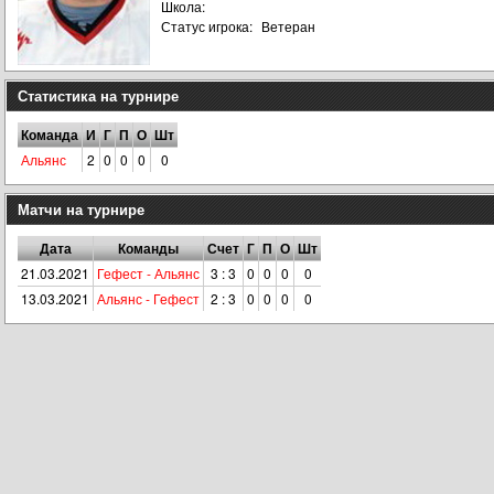
Школа:
Статус игрока:
Ветеран
Статистика на турнире
Команда
И
Г
П
О
Шт
Альянс
2
0
0
0
0
Матчи на турнире
Дата
Команды
Счет
Г
П
О
Шт
21.03.2021
Гефест - Альянс
3 : 3
0
0
0
0
13.03.2021
Альянс - Гефест
2 : 3
0
0
0
0