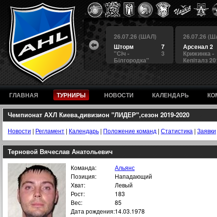
 (ШАЛ)
26.07.26 (ШАЛ)
26.07.26 (ШАЛ)
26.07.26 (Ш
4
БЕРКУТ
3
Шторм
7
Арсенал 2
а
4
Альянс
1
"Сiч -
3
Крижинка -
Білгородка"
Кепіталз 20
ГЛАВНАЯ
ТУРНИРЫ
НОВОСТИ
КАЛЕНДАРЬ
КО
Чемпионат АХЛ Киева,дивизион "ЛИДЕР",сезон 2019-2020
Новости
|
Регламент
|
Календарь
|
Положение команд
|
Статистика
|
Заявки
Терновой Вячеслав Анатольевич
Команда:
Альянс
Позиция:
Нападающий
Хват:
Левый
Рост:
183
Вес:
85
Дата рождения:
14.03.1978