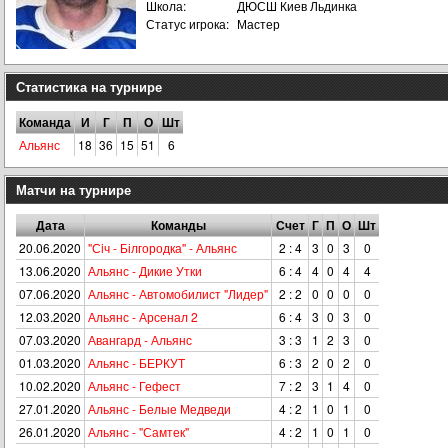
Школа:
ДЮСШ Киев Льдинка
Статус игрока:
Мастер
Статистика на турнире
Команда
И
Г
П
О
Шт
Альянс
18
36
15
51
6
Матчи на турнире
Дата
Команды
Счет
Г
П
О
Шт
20.06.2020
"Сiч - Білгородка" - Альянс
2 : 4
3
0
3
0
13.06.2020
Альянс - Дикие Утки
6 : 4
4
0
4
4
07.06.2020
Альянс - Автомобилист "Лидер"
2 : 2
0
0
0
0
12.03.2020
Альянс - Арсенал 2
6 : 4
3
0
3
0
07.03.2020
Авангард - Альянс
3 : 3
1
2
3
0
01.03.2020
Альянс - БЕРКУТ
6 : 3
2
0
2
0
10.02.2020
Альянс - Гефест
7 : 2
3
1
4
0
27.01.2020
Альянс - Белые Медведи
4 : 2
1
0
1
0
26.01.2020
Альянс - "Самтек"
4 : 2
1
0
1
0