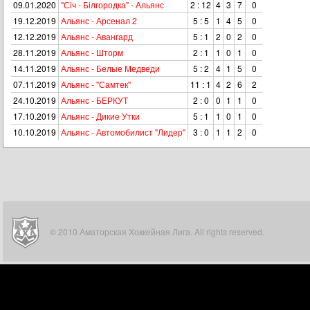
09.01.2020
"Сiч - Білгородка" - Альянс
2 : 12
4
3
7
0
19.12.2019
Альянс - Арсенал 2
5 : 5
1
4
5
0
12.12.2019
Альянс - Авангард
5 : 1
2
0
2
0
28.11.2019
Альянс - Шторм
2 : 1
1
0
1
0
14.11.2019
Альянс - Белые Медведи
5 : 2
4
1
5
0
07.11.2019
Альянс - "Самтек"
11 : 1
4
2
6
2
24.10.2019
Альянс - БЕРКУТ
2 : 0
0
1
1
0
17.10.2019
Альянс - Дикие Утки
5 : 1
1
0
1
0
10.10.2019
Альянс - Автомобилист "Лидер"
3 : 0
1
1
2
0
© 2010 Аматорская Хоккейная Лига. All rights reserved.