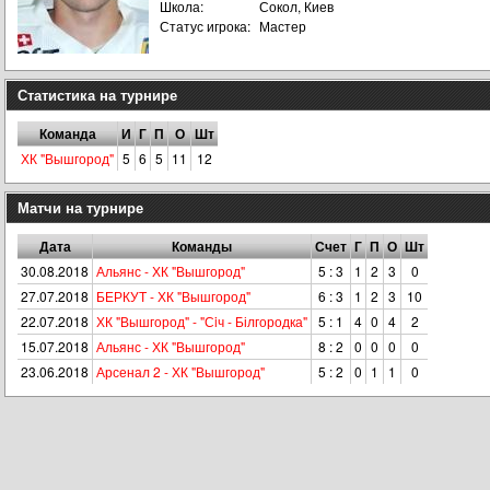
Школа:
Сокол, Киев
Статус игрока:
Мастер
Статистика на турнире
Команда
И
Г
П
О
Шт
ХК "Вышгород"
5
6
5
11
12
Матчи на турнире
Дата
Команды
Счет
Г
П
О
Шт
30.08.2018
Альянс - ХК "Вышгород"
5 : 3
1
2
3
0
27.07.2018
БЕРКУТ - ХК "Вышгород"
6 : 3
1
2
3
10
22.07.2018
ХК "Вышгород" - "Сiч - Білгородка"
5 : 1
4
0
4
2
15.07.2018
Альянс - ХК "Вышгород"
8 : 2
0
0
0
0
23.06.2018
Арсенал 2 - ХК "Вышгород"
5 : 2
0
1
1
0