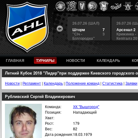
 (ШАЛ)
26.07.26 (ШАЛ)
26.07.26 (ШАЛ)
26.07.26 (Ш
4
БЕРКУТ
3
Шторм
7
Арсенал 2
а
4
Альянс
1
"Сiч -
3
Крижинка -
Білгородка"
Кепіталз 20
ГЛАВНАЯ
ТУРНИРЫ
НОВОСТИ
КАЛЕНДАРЬ
КО
Летний Кубок 2018 "Лидер"при поддержке Киевского городского
Новости
|
Регламент
|
Календарь
|
Положение команд
|
Статистика
|
Заявки
Рубливский Сергей Владимирович
Команда:
ХК "Вышгород"
Позиция:
Нападающий
Хват:
Рост:
179
Вес:
82
Дата рождения:
18.03.1979