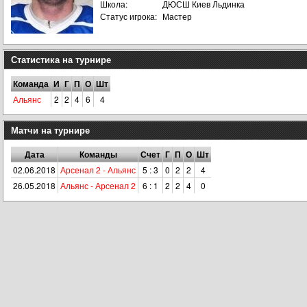
Школа:
ДЮСШ Киев Льдинка
Статус игрока:
Мастер
Статистика на турнире
Команда
И
Г
П
О
Шт
Альянс
2
2
4
6
4
Матчи на турнире
Дата
Команды
Счет
Г
П
О
Шт
02.06.2018
Арсенал 2 - Альянс
5 : 3
0
2
2
4
26.05.2018
Альянс - Арсенал 2
6 : 1
2
2
4
0