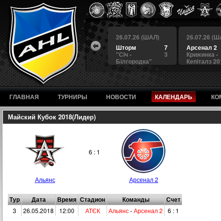
 (ШАЛ)
26.07.26 (ШАЛ)
26.07.26 (ШАЛ)
26.07.26 (Ш
4
БЕРКУТ
3
Шторм
7
Арсенал 2
а
4
Альянс
1
"Сiч -
3
Крижинка -
Білгородка"
Кепіталз 20
ГЛАВНАЯ
ТУРНИРЫ
НОВОСТИ
КАЛЕНДАРЬ
КО
Майский Кубок 2018(Лидер)
6 : 1
Альянс
Арсенал 2
Тур
Дата
Время
Стадион
Команды
Счет
3
26.05.2018
12:00
АТЄК
Альянс
-
Арсенал 2
6 : 1