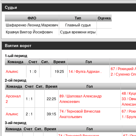
Судьи
ФИО
Тип
Оценка
Шафаренко Леонид Маркович
Главный судья
Кравчук Виктор Йосифович
Судья времени игры
Взятия ворот
1-ый период
Команда
Счет
Сит.
Время
Гол
67 / Рокицкий
Альянс
1 : 0
19:25
14 / Фулга Адриан .
2 / Сухенко О
2-ой период
Команда
Счет
Сит.
Время
Гол
48 / Ку
Арсенал
89 / Шаповал Александр
1 : 1
22:25
33 / Ов
2
Алексеевич
Алексан
74 / Терновой Вячеслав
67 / Ро
Альянс
2 : 1
39:15
Анатольевич
1 / Бру
3-ий период
Команда
Счет
Сит.
Время
Гол
74 / Терновой Вячеслав
67 / Р