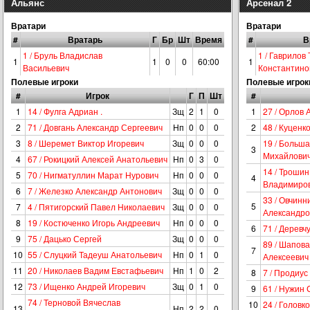
Альянс
Арсенал 2
Вратари
Вратари
#
Вратарь
Г
Бр
Шт
Время
#
В
1 / Бруль Владислав
1 / Гаврилов
1
1
0
0
60:00
1
Васильевич
Константино
Полевые игроки
Полевые игрок
#
Игрок
Г
П
Шт
#
1
14 / Фулга Адриан .
Зщ
2
1
0
1
27 / Орлов 
2
71 / Довгань Александр Сергеевич
Нп
0
0
0
2
48 / Куценк
3
8 / Шеремет Виктор Игоревич
Зщ
0
0
0
19 / Больш
3
Михайлови
4
67 / Рокицкий Алексей Анатольевич
Нп
0
3
0
14 / Троши
5
70 / Нигматуллин Марат Нурович
Нп
0
0
0
4
Владимиро
6
7 / Железко Александр Антонович
Зщ
0
0
0
33 / Овчинн
5
7
4 / Пятигорский Павел Николаевич
Зщ
0
0
0
Александро
8
19 / Костюченко Игорь Андреевич
Нп
0
0
0
6
71 / Деревч
9
75 / Дацько Сергей
Зщ
0
0
0
89 / Шапов
7
10
55 / Слуцкий Тадеуш Анатольевич
Нп
0
1
0
Алексеевич
11
20 / Николаев Вадим Евстафьевич
Нп
1
0
2
8
7 / Продиус
12
73 / Ищенко Андрей Игоревич
Зщ
0
1
0
9
61 / Нужин
74 / Терновой Вячеслав
10
24 / Головк
13
Нп
2
2
0