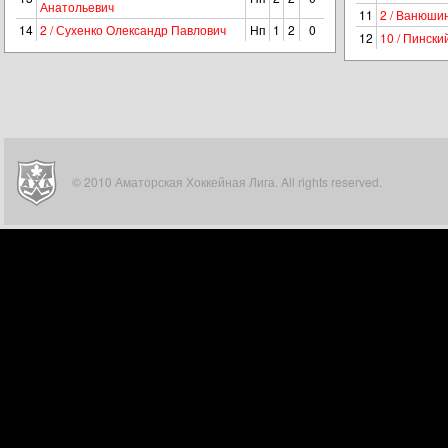
Анатольевич
11
2 / Ванюши
14
2 / Сухенко Олександр Павлович
Нп
1
2
0
12
10 / Пинск
© 2010 Аматорская Хоккейная Лига. All rights reserved.