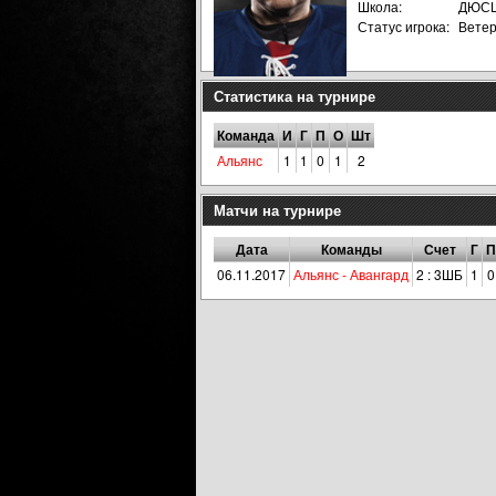
Школа:
ДЮСШ
Статус игрока:
Вете
Статистика на турнире
Команда
И
Г
П
О
Шт
Альянс
1
1
0
1
2
Матчи на турнире
Дата
Команды
Счет
Г
П
06.11.2017
Альянс - Авангард
2 : 3ШБ
1
0