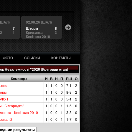
 (ШАЛ)
02.08.26 (ШАЛ)
7
Шторм
8
 2
1
Крижинка -
3
Кепіталз 2010
ФОТО
ССЫЛКИ
КОНТАКТЫ
ок Незалежності "2026 (Круговий етап)
Команды
И
В
Н
П
РШ
О
ьянс
1
1
0
0
7-1
2
орм
1
1
0
0
8-3
2
РКУТ
1
1
0
0
5-1
2
ч - Білгородка"
1
0
0
1
1-5
0
ижинка - Кепіталз 2010
1
0
0
1
3-8
0
сенал 2
1
0
0
1
1-7
0
ледние результаты