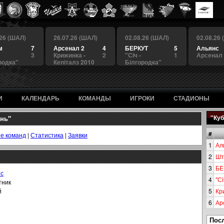
.26 (ШАЛ)
26.07.26 (ШАЛ)
02.08.26 (ШАЛ)
02.08.26
м
7
Арсенал 2
4
БЕРКУТ
5
Альянс
3
Крижинка -
2
"Сiч -
1
Арсенал
родка"
Кепіталз 2010
Білгородка"
И
КАЛЕНДАРЬ
КОМАНДЫ
ИГРОКИ
СТАДИОНЫ
нь"
"Куб
#
е команд
|
Статистика
|
Заявки
1
Ал
2
Шт
3
БЕ
нс
4
"Сi
тник
й
5
Кр
6
Ар
Пос