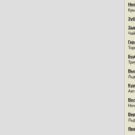
Нех
Кры
Зуб
Зад
Чай
Гер
Тор
Буд
Три
Вы
Льд
Кур
Авт
Во
Ноч
Вер
Льд
Яре