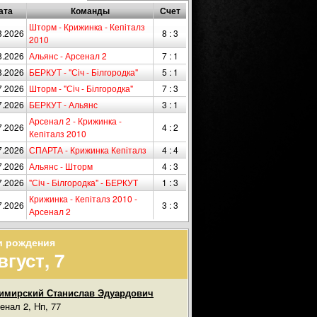
ата
Команды
Счет
Шторм - Крижинка - Кепіталз
8.2026
8 : 3
2010
8.2026
Альянс - Арсенал 2
7 : 1
8.2026
БЕРКУТ - "Сiч - Білгородка"
5 : 1
7.2026
Шторм - "Сiч - Білгородка"
7 : 3
7.2026
БЕРКУТ - Альянс
3 : 1
Арсенал 2 - Крижинка -
7.2026
4 : 2
Кепіталз 2010
7.2026
СПАРТА - Крижинка Кепіталз
4 : 4
7.2026
Альянс - Шторм
4 : 3
7.2026
"Сiч - Білгородка" - БЕРКУТ
1 : 3
Крижинка - Кепіталз 2010 -
7.2026
3 : 3
Арсенал 2
и рождения
вгуст, 7
имирский Станислав Эдуардович
енал 2, Нп, 77