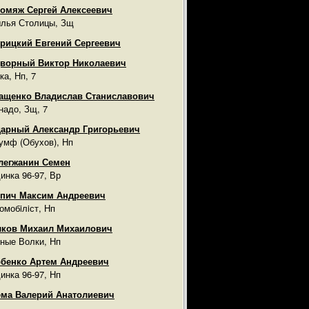
омяж Сергей Алексеевич
лья Столицы, Зщ
рицкий Евгений Сергеевич
ворный Виктор Николаевич
ка, Нп, 7
ащенко Владислав Станиславович
надо, Зщ, 7
арный Александр Григорьевич
умф (Обухов), Нп
легжанин Семен
инка 96-97, Вр
пич Максим Андреевич
омобiлiст, Нп
лков Михаил Михаилович
ные Волки, Нп
бенко Артем Андреевич
инка 96-97, Нп
ма Валерий Анатолиевич