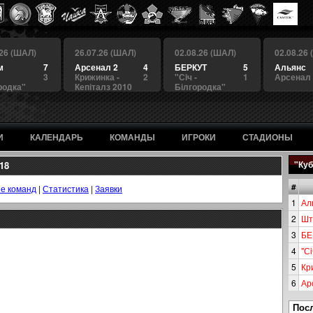
.26 (ШАЛ)
26.07.26 (ШАЛ)
02.08.26 (ШАЛ)
02.08.26
м
7
Арсенал 2
4
БЕРКУТ
5
Альянс
3
Крижинка -
2
"Сiч -
1
Арсенал
родка"
Кепіталз 2010
Білгородка"
И
КАЛЕНДАРЬ
КОМАНДЫ
ИГРОКИ
СТАДИОНЫ
18
"Куб
#
е команд
|
Статистика
|
Заявки
1
Ал
2
Шт
3
БЕ
4
"Сi
5
Кр
6
Ар
Пос