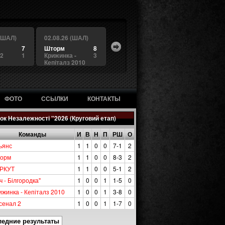
 (ШАЛ)
02.08.26 (ШАЛ)
7
Шторм
8
 2
1
Крижинка -
3
Кепіталз 2010
ФОТО
ССЫЛКИ
КОНТАКТЫ
ок Незалежності "2026 (Круговий етап)
Команды
И
В
Н
П
РШ
О
ьянс
1
1
0
0
7-1
2
орм
1
1
0
0
8-3
2
РКУТ
1
1
0
0
5-1
2
ч - Білгородка"
1
0
0
1
1-5
0
ижинка - Кепіталз 2010
1
0
0
1
3-8
0
сенал 2
1
0
0
1
1-7
0
ледние результаты