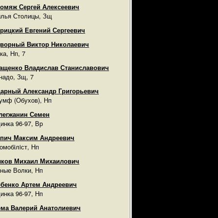
омяж Сергей Алексеевич
лья Столицы, Зщ
рицкий Евгений Сергеевич
ворный Виктор Николаевич
ка, Нп, 7
ащенко Владислав Станиславович
надо, Зщ, 7
арный Александр Григорьевич
умф (Обухов), Нп
легжанин Семен
инка 96-97, Вр
пич Максим Андреевич
омобiлiст, Нп
лков Михаил Михаилович
ные Волки, Нп
бенко Артем Андреевич
инка 96-97, Нп
ма Валерий Анатолиевич