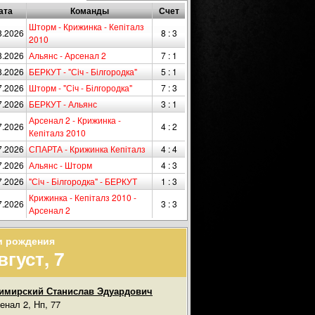
ата
Команды
Счет
Шторм - Крижинка - Кепіталз
8.2026
8 : 3
2010
8.2026
Альянс - Арсенал 2
7 : 1
8.2026
БЕРКУТ - "Сiч - Білгородка"
5 : 1
7.2026
Шторм - "Сiч - Білгородка"
7 : 3
7.2026
БЕРКУТ - Альянс
3 : 1
Арсенал 2 - Крижинка -
7.2026
4 : 2
Кепіталз 2010
7.2026
СПАРТА - Крижинка Кепіталз
4 : 4
7.2026
Альянс - Шторм
4 : 3
7.2026
"Сiч - Білгородка" - БЕРКУТ
1 : 3
Крижинка - Кепіталз 2010 -
7.2026
3 : 3
Арсенал 2
и рождения
вгуст, 7
имирский Станислав Эдуардович
енал 2, Нп, 77