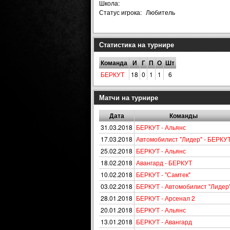
Школа:
Статус игрока:
Любитель
Статистика на турнире
Команда
И
Г
П
О
Шт
БЕРКУТ
18
0
1
1
6
Матчи на турнире
Дата
Команды
31.03.2018
БЕРКУТ - Альянс
17.03.2018
Автомобилист "Лидер" - БЕРКУ
25.02.2018
БЕРКУТ - Альянс
18.02.2018
Авангард - БЕРКУТ
10.02.2018
БЕРКУТ - "Самтек"
03.02.2018
БЕРКУТ - Автомобилист "Лидер
28.01.2018
БЕРКУТ - Арсенал 2
20.01.2018
БЕРКУТ - Альянс
13.01.2018
БЕРКУТ - Авангард