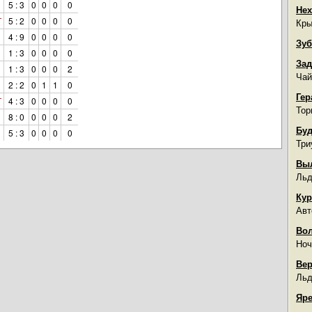
5 : 3
0
0
0
0
Нех
Т
5 : 2
0
0
0
0
Кры
4 : 9
0
0
0
0
Зуб
1 : 3
0
0
0
0
Зад
1 : 3
0
0
0
2
Чай
2 : 2
0
1
1
0
Гер
Т
4 : 3
0
0
0
0
Тор
8 : 0
0
0
0
2
Буд
5 : 3
0
0
0
0
Три
Вы
Льд
Кур
Авт
Во
Ноч
Вер
Льд
Яре