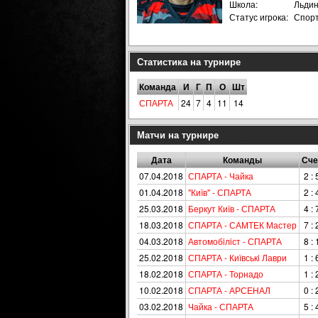
Школа:
Льдин
Статус игрока:
Спор
Статистика на турнире
Команда
И
Г
П
О
Шт
СПАРТА
24
7
4
11
14
Матчи на турнире
Дата
Команды
Сче
07.04.2018
СПАРТА - Чайка
2 : 
01.04.2018
"Київ" - СПАРТА
2 : 
25.03.2018
Беркут Київ - СПАРТА
4 : 
18.03.2018
СПАРТА - САМТЕК Мастер
7 : 
04.03.2018
Автомобiлiст - СПАРТА
8 : 
25.02.2018
СПАРТА - Київськi Лаври
1 : 
18.02.2018
СПАРТА - Торнадо
1 : 
10.02.2018
СПАРТА - АРСЕНАЛ
0 : 
03.02.2018
Чайка - СПАРТА
5 : 