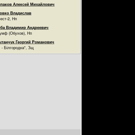
паков Алексей Михайлович
овко Владислав
ест-2, Нп
ба Владимир Андреевич
умф (Обухов), Нп
танчук Георгий Романович
ч - Білгородка", Зщ