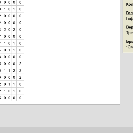
3
0
0
0
0
Кол
0
1
0
1
0
Гол
2
0
0
0
0
Геф
2
0
0
0
0
Вер
3
2
0
2
0
Три
7
0
0
0
0
Бры
7
1
0
1
0
"Сi
4
0
1
1
0
3
0
0
0
0
5
0
0
0
2
6
1
1
2
2
0
0
0
0
2
2
0
1
1
0
2
1
0
1
0
5
0
0
0
0