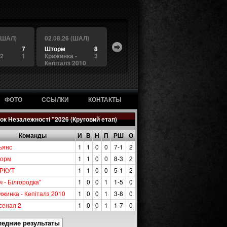
 (ШАЛ)
02.08.26 (ШАЛ)
7
Шторм
8
 2
1
Крижинка -
3
Кепіталз 2010
ФОТО
ССЫЛКИ
КОНТАКТЫ
ок Незалежності "2026 (Круговий етап)
Команды
И
В
Н
П
РШ
О
ьянс
1
1
0
0
7-1
2
орм
1
1
0
0
8-3
2
РКУТ
1
1
0
0
5-1
2
ч - Білгородка"
1
0
0
1
1-5
0
ижинка - Кепіталз 2010
1
0
0
1
3-8
0
сенал 2
1
0
0
1
1-7
0
ледние результаты