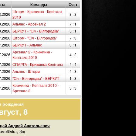
ата
Команды
Счет
Шторм - Крижинка - Кепіталз
8.2026
8 : 3
2010
8.2026
Альянс - Арсенал 2
7 : 1
8.2026
БЕРКУТ - "Сiч - Білгородка"
5 : 1
7.2026
Шторм - "Сiч - Білгородка"
7 : 3
7.2026
БЕРКУТ - Альянс
3 : 1
Арсенал 2 - Крижинка -
7.2026
4 : 2
Кепіталз 2010
7.2026
СПАРТА - Крижинка Кепіталз
4 : 4
7.2026
Альянс - Шторм
4 : 3
7.2026
"Сiч - Білгородка" - БЕРКУТ
1 : 3
Крижинка - Кепіталз 2010 -
7.2026
3 : 3
Арсенал 2
и рождения
вгуст, 8
цай Андрей Анатольевич
омобiлiст, Зщ