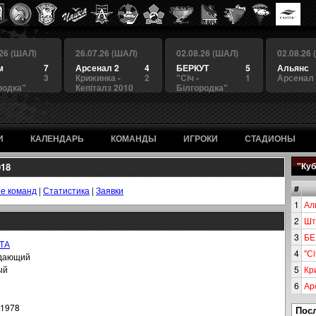
.26 (ШАЛ)
26.07.26 (ШАЛ)
02.08.26 (ШАЛ)
02.08.26
м
7
Арсенал 2
4
БЕРКУТ
5
Альянс
3
Крижинка -
2
"Сiч -
1
Арсенал
родка"
Кепіталз 2010
Білгородка"
И
КАЛЕНДАРЬ
КОМАНДЫ
ИГРОКИ
СТАДИОНЫ
018
"Куб
#
е команд
|
Статистика
|
Заявки
1
Ал
2
Шт
3
БЕ
ТА
4
"Сi
дающий
ый
5
Кр
6
Ар
.1978
Пос