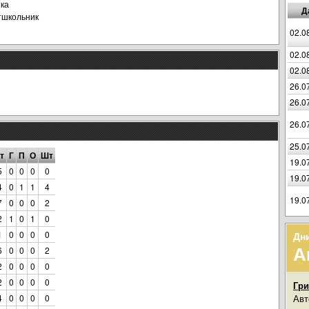
ка
Д
тшкольник
02.0
02.0
02.0
26.0
26.0
26.0
25.0
т
Г
П
О
Шт
19.0
5
0
0
0
0
19.0
4
0
1
1
4
19.0
7
0
0
0
2
2
1
0
1
0
1
0
0
0
0
Дн
А
6
0
0
0
2
2
0
0
0
0
2
0
0
0
0
Гри
4
0
0
0
0
Авт