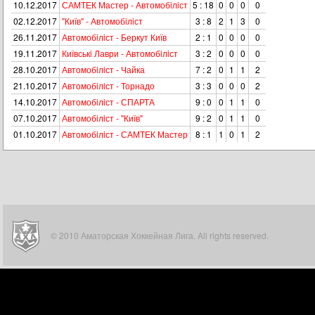
10.12.2017
САМТЕК Мастер - Автомобiлiст
5 : 18
0
0
0
0
02.12.2017
"Київ" - Автомобiлiст
3 : 8
2
1
3
0
26.11.2017
Автомобiлiст - Беркут Київ
2 : 1
0
0
0
0
19.11.2017
Київськi Лаври - Автомобiлiст
3 : 2
0
0
0
0
28.10.2017
Автомобiлiст - Чайка
7 : 2
0
1
1
2
21.10.2017
Автомобiлiст - Торнадо
3 : 3
0
0
0
2
14.10.2017
Автомобiлiст - СПАРТА
9 : 0
0
1
1
0
07.10.2017
Автомобiлiст - "Київ"
9 : 2
0
1
1
0
01.10.2017
Автомобiлiст - САМТЕК Мастер
8 : 1
1
0
1
2
© 2010 Аматорская Хоккейная Лига. All rights reserved.