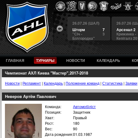
 (ШАЛ)
26.07.26 (ШАЛ)
26.07.26 (ШАЛ)
26.07.26 (Ш
4
БЕРКУТ
3
Шторм
7
Арсенал 2
а
4
Альянс
1
"Сiч -
3
Крижинка -
Білгородка"
Кепіталз 20
ГЛАВНАЯ
ТУРНИРЫ
НОВОСТИ
КАЛЕНДАРЬ
КО
Чемпионат АХЛ Киева "Мастер",2017-2018
Новости
|
Регламент
|
Календарь
|
Положение команд
|
Статистика
|
Заявки
Неверов Артём Павлович
Команда:
Автомобiлiст
Позиция:
Защитник
Хват:
Правый
Рост:
180
Вес:
90
Дата рождения:
01.03.1987