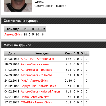
Школа:
Статус игрока:
Мастер
Статистика на турнире
Команда
И
Г
П
О
Шт
Автомобiлiст
18
5
5
10
8
Матчи на турнире
Дата
Команды
Счет
Г
П
О
Шт
31.03.2018
АРСЕНАЛ - Автомобiлiст
1 : 6
0
0
0
0
18.03.2018
Автомобiлiст - Чайка
7 : 3
0
0
0
0
11.03.2018
Автомобiлiст - Торнадо
5 : 1
0
0
0
0
04.03.2018
Автомобiлiст - СПАРТА
8 : 1
1
0
1
0
24.02.2018
"Київ" - Автомобiлiст
2 : 10
0
1
1
0
11.02.2018
Беркут Київ - Автомобiлiст
0 : 1
0
0
0
0
04.02.2018
Автомобiлiст - Київськi Лаври
1 : 1
0
0
0
0
14.01.2018
Чайка - Автомобiлiст
3 : 6
1
0
1
2
17.12.2017
СПАРТА - Автомобiлiст
0 : 2
0
0
0
0