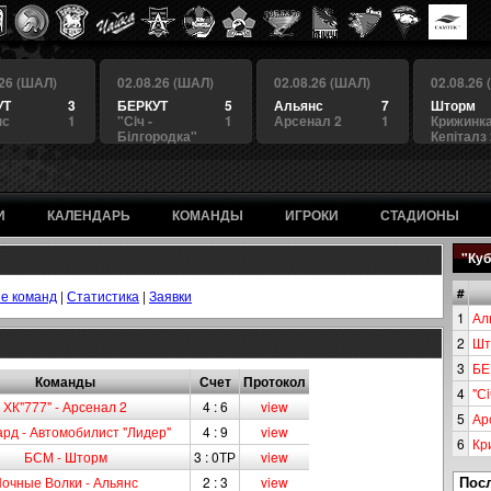
.26 (ШАЛ)
02.08.26 (ШАЛ)
02.08.26 (ШАЛ)
02.08.26
УТ
3
БЕРКУТ
5
Альянс
7
Шторм
нс
1
"Сiч -
1
Арсенал 2
1
Крижинка
Білгородка"
Кепіталз
И
КАЛЕНДАРЬ
КОМАНДЫ
ИГРОКИ
СТАДИОНЫ
"Куб
#
е команд
|
Статистика
|
Заявки
1
Ал
2
Шт
3
БЕ
Команды
Счет
Протокол
4
"Сi
ХК"777" - Арсенал 2
4 : 6
view
5
Ар
ард - Автомобилист "Лидер"
4 : 9
view
6
Кр
БСМ - Шторм
3 : 0ТР
view
Пос
очные Волки - Альянс
2 : 3
view