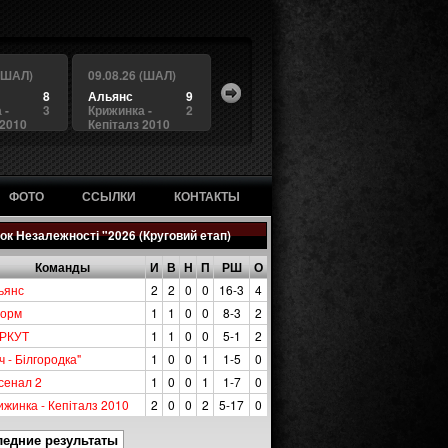
 (ШАЛ)
09.08.26 (ШАЛ)
8
Альянс
9
 -
3
Крижинка -
2
 2010
Кепіталз 2010
ФОТО
ССЫЛКИ
КОНТАКТЫ
ок Незалежності "2026 (Круговий етап)
Команды
И
В
Н
П
РШ
О
ьянс
2
2
0
0
16-3
4
орм
1
1
0
0
8-3
2
РКУТ
1
1
0
0
5-1
2
ч - Білгородка"
1
0
0
1
1-5
0
сенал 2
1
0
0
1
1-7
0
ижинка - Кепіталз 2010
2
0
0
2
5-17
0
ледние результаты