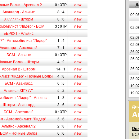
чные Волки - Арсенал 2
0 : 3ТР
view
Д
Авангард - Альянс
8 : 4
view
09.0
ХК"777" - Шторм
0 : 6
view
омобилист "Лидер" - БСМ
3 : 0ТР
view
02.0
БЕРКУТ - Альянс
02.0
7" - Автомобилист "Лидер"
1 : 4
view
02.0
Авангард - Арсенал 2
7 : 1
view
26.0
БСМ - Альянс
0 : 3ТР
view
26.0
Ночные Волки - Шторм
4 : 2
view
26.0
Арсенал 2 - Шторм
14 : 1
view
лист "Лидер" - Ночные Волки
4 : 8
view
25.0
БСМ - Авангард
0 : 5
view
19.0
Альянс - ХК"777"
5 : 2
view
19.0
мобилист "Лидер" - Альянс
1 : 3
view
Шторм - Авангард
3 : 6
view
Дн
А
БСМ - Арсенал 2
0 : 3ТР
view
м - Автомобилист "Лидер"
5 : 6
view
Альянс - Арсенал 2
2 : 8
view
Орл
БСМ - Ночные Волки
6 : 6
view
БСМ