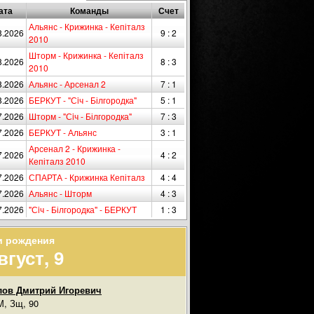
ата
Команды
Счет
Альянс - Крижинка - Кепіталз
8.2026
9 : 2
2010
Шторм - Крижинка - Кепіталз
8.2026
8 : 3
2010
8.2026
Альянс - Арсенал 2
7 : 1
8.2026
БЕРКУТ - "Сiч - Білгородка"
5 : 1
7.2026
Шторм - "Сiч - Білгородка"
7 : 3
7.2026
БЕРКУТ - Альянс
3 : 1
Арсенал 2 - Крижинка -
7.2026
4 : 2
Кепіталз 2010
7.2026
СПАРТА - Крижинка Кепіталз
4 : 4
7.2026
Альянс - Шторм
4 : 3
7.2026
"Сiч - Білгородка" - БЕРКУТ
1 : 3
и рождения
вгуст, 9
ов Дмитрий Игоревич
, Зщ, 90