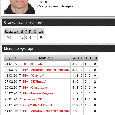
Школа:
Статус игрока:
Ветеран
Статистика на турнире
Команда
И
Г
П
О
Шт
ТФК
17
6
8
14
6
Матчи на турнире
Дата
Команды
Счет
Г
П
О
Шт
01.04.2017
Гефест - ТФК
8 : 2
0
1
1
0
20.03.2017
ТФК - Автомобилист "Любитель"
3 : 3
0
0
0
0
11.03.2017
ТФК - "Самтек"
1 : 1
0
0
0
0
27.02.2017
ТФК - ХК"Лидер"
3 : 9
1
0
1
2
20.02.2017
ТФК - Салютарис
5 : 3
0
0
0
0
13.02.2017
ТФК - Белые Медведи
1 : 2
1
0
1
2
28.01.2017
Гефест - ТФК
2 : 1
0
1
1
0
26.01.2017
ХК"Украиночка" - ТФК
1 : 16
4
4
8
0
14.01.2017
ТФК - Автомобилист "Любитель"
1 : 0
0
0
0
0