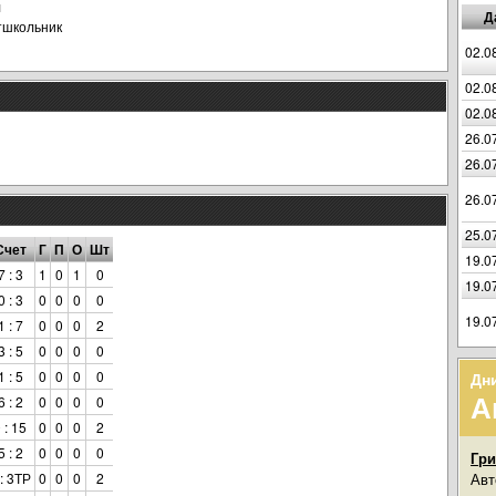
л
Д
тшкольник
02.0
02.0
02.0
26.0
26.0
26.0
25.0
Счет
Г
П
О
Шт
19.0
7 : 3
1
0
1
0
19.0
0 : 3
0
0
0
0
19.0
1 : 7
0
0
0
2
3 : 5
0
0
0
0
1 : 5
0
0
0
0
Дн
А
6 : 2
0
0
0
0
 : 15
0
0
0
2
5 : 2
0
0
0
0
Гри
 : 3ТР
0
0
0
2
Авт