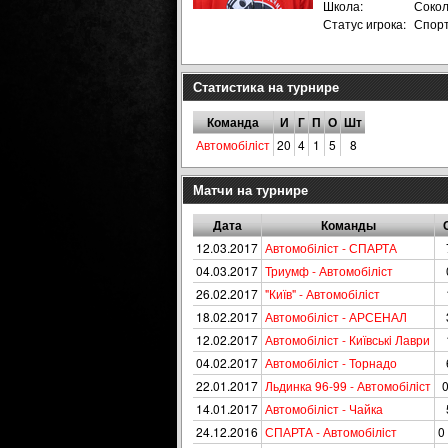
Школа:
Соко
Статус игрока:
Спор
Статистика на турнире
Команда
И
Г
П
О
Шт
Автомобiлiст
20
4
1
5
8
Матчи на турнире
Дата
Команды
12.03.2017
Автомобiлiст - СПАРТА
04.03.2017
Триумф - Автомобiлiст
26.02.2017
"Київ" - Автомобiлiст
18.02.2017
Автомобiлiст - АРСЕНАЛ
12.02.2017
Автомобiлiст - Київськi Лаври
04.02.2017
Автомобiлiст - Торнадо
22.01.2017
Льдинка 96-99 - Автомобiлiст
0
14.01.2017
Автомобiлiст - Чайка
24.12.2016
СПАРТА - Автомобiлiст
0