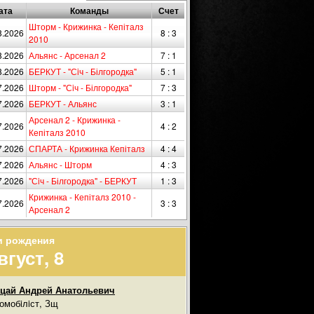
ата
Команды
Счет
Шторм - Крижинка - Кепіталз
8.2026
8 : 3
2010
8.2026
Альянс - Арсенал 2
7 : 1
8.2026
БЕРКУТ - "Сiч - Білгородка"
5 : 1
7.2026
Шторм - "Сiч - Білгородка"
7 : 3
7.2026
БЕРКУТ - Альянс
3 : 1
Арсенал 2 - Крижинка -
7.2026
4 : 2
Кепіталз 2010
7.2026
СПАРТА - Крижинка Кепіталз
4 : 4
7.2026
Альянс - Шторм
4 : 3
7.2026
"Сiч - Білгородка" - БЕРКУТ
1 : 3
Крижинка - Кепіталз 2010 -
7.2026
3 : 3
Арсенал 2
и рождения
вгуст, 8
цай Андрей Анатольевич
омобiлiст, Зщ