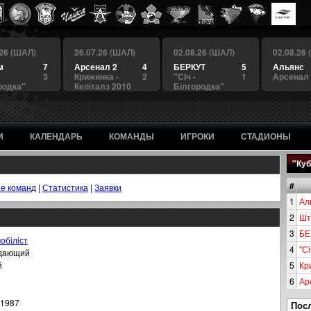
.26 (ШАЛ)
26.07.26 (ШАЛ)
02.08.26 (ШАЛ)
02.08.26
м
7
Арсенал 2
4
БЕРКУТ
5
Альянс
3
Крижинка -
2
"Сiч -
1
Арсенал
родка"
Кепіталз 2010
Білгородка"
И
КАЛЕНДАРЬ
КОМАНДЫ
ИГРОКИ
СТАДИОНЫ
"Куб
#
е команд
|
Статистика
|
Заявки
1
Ал
2
Шт
3
БЕ
обiлiст
4
"Сi
дающий
й
5
Кр
6
Ар
.1987
Пос