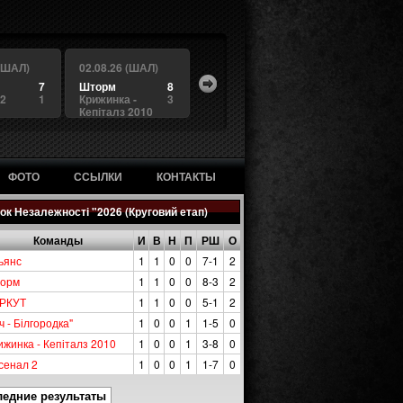
 (ШАЛ)
02.08.26 (ШАЛ)
7
Шторм
8
 2
1
Крижинка -
3
Кепіталз 2010
ФОТО
ССЫЛКИ
КОНТАКТЫ
ок Незалежності "2026 (Круговий етап)
Команды
И
В
Н
П
РШ
О
ьянс
1
1
0
0
7-1
2
орм
1
1
0
0
8-3
2
РКУТ
1
1
0
0
5-1
2
ч - Білгородка"
1
0
0
1
1-5
0
ижинка - Кепіталз 2010
1
0
0
1
3-8
0
сенал 2
1
0
0
1
1-7
0
ледние результаты