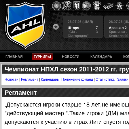
 (ШАЛ)
26.07.26 (ШАЛ)
26.07.26 (ШАЛ)
26.07.26 (Ш
4
БЕРКУТ
3
Шторм
7
Арсенал 2
а
4
Альянс
1
"Сiч -
3
Крижинка -
Білгородка"
Кепіталз 20
ГЛАВНАЯ
ТУРНИРЫ
НОВОСТИ
КАЛЕНДАРЬ
КО
Чемпионат НПХЛ сезон 2011-2012 гг. гр
Новости
|
Регламент
|
Календарь
|
Положение команд
|
Статистика
|
Заявки
Регламент
.Допускаются игроки старше 18 лет,не имеющ
"действующий мастер ".Такие игроки (ДМ) мл
допускаются к участию в играх Лиги спустя г