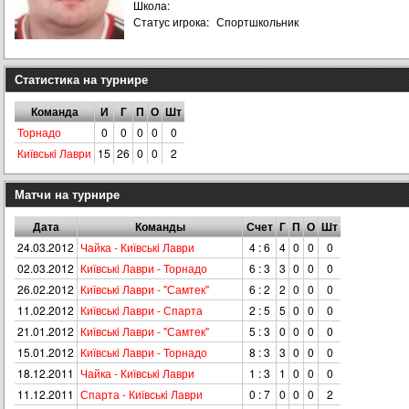
Школа:
Статус игрока:
Спортшкольник
Статистика на турнире
Команда
И
Г
П
О
Шт
Торнадо
0
0
0
0
0
Київськi Лаври
15
26
0
0
2
Матчи на турнире
Дата
Команды
Счет
Г
П
О
Шт
24.03.2012
Чайка - Київськi Лаври
4 : 6
4
0
0
0
02.03.2012
Київськi Лаври - Торнадо
6 : 3
3
0
0
0
26.02.2012
Київськi Лаври - "Самтек"
6 : 2
2
0
0
0
11.02.2012
Київськi Лаври - Спарта
2 : 5
5
0
0
0
21.01.2012
Київськi Лаври - "Самтек"
5 : 3
0
0
0
0
15.01.2012
Київськi Лаври - Торнадо
8 : 3
3
0
0
0
18.12.2011
Чайка - Київськi Лаври
1 : 3
1
0
0
0
11.12.2011
Спарта - Київськi Лаври
0 : 7
0
0
0
2