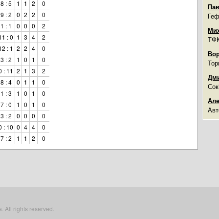
8 : 5
1
1
2
0
Пав
9 : 2
0
2
2
0
Геф
1 : 1
0
0
0
2
Мих
11 : 0
1
3
4
2
ТФК
12 : 1
2
2
4
0
Вор
3 : 2
1
0
1
0
Тор
0 : 11
2
1
3
2
Дми
8 : 4
0
1
1
0
Сок
1 : 3
1
0
1
0
Але
7 : 0
1
0
1
0
Авт
3 : 2
0
0
0
0
0 : 10
0
4
4
0
7 : 2
1
1
2
0
All rights reserved.