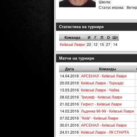
Школа:
Статус игрока:
Вете
Статистика на турнире
Команда
И
Г
П
О
Шт
Київськi Лаври
22
12
15
27
14
Матчи на турнире
Дата
Команды
14.04.2016
АРСЕНАЛ - Київськi Лаври
20.03.2016
Київськi Лаври - Торнадо
13.03.2016
Київськi Лаври - Чайка
28.02.2016
Триумф - Київськi Лаври
21.02.2016
Гефест - Київськi Лаври
14.02.2016
Льдинка 96-99 - Київськi Лаври
07.02.2016
"Київ" - Київськi Лаври
30.01.2016
АРСЕНАЛ - Київськi Лаври
24.01.2016
Київськi Лаври - ЛК СПАРТА