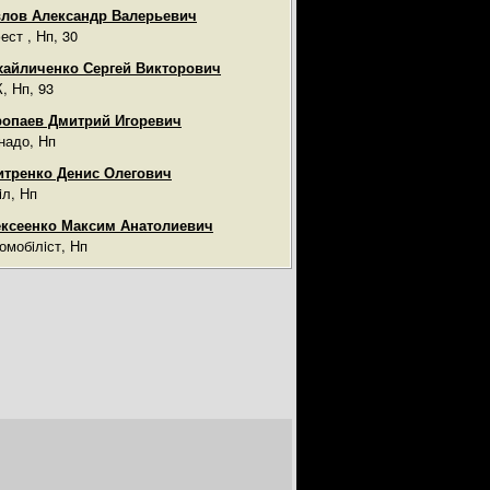
лов Александр Валерьевич
ест , Нп, 30
айличенко Сергей Викторович
, Нп, 93
опаев Дмитрий Игоревич
надо, Нп
тренко Денис Олегович
iл, Нп
ксеенко Максим Анатолиевич
омобiлiст, Нп