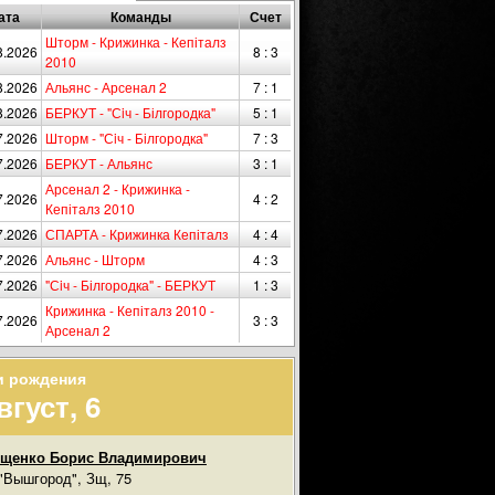
ата
Команды
Счет
Шторм - Крижинка - Кепіталз
8.2026
8 : 3
2010
8.2026
Альянс - Арсенал 2
7 : 1
8.2026
БЕРКУТ - "Сiч - Білгородка"
5 : 1
7.2026
Шторм - "Сiч - Білгородка"
7 : 3
7.2026
БЕРКУТ - Альянс
3 : 1
Арсенал 2 - Крижинка -
7.2026
4 : 2
Кепіталз 2010
7.2026
СПАРТА - Крижинка Кепіталз
4 : 4
7.2026
Альянс - Шторм
4 : 3
7.2026
"Сiч - Білгородка" - БЕРКУТ
1 : 3
Крижинка - Кепіталз 2010 -
7.2026
3 : 3
Арсенал 2
и рождения
вгуст, 6
ищенко Борис Владимирович
"Вышгород", Зщ, 75