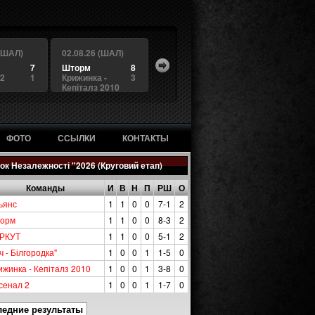
 (ШАЛ)
02.08.26 (ШАЛ)
7
Шторм
8
 2
1
Крижинка -
3
Кепіталз 2010
ФОТО
ССЫЛКИ
КОНТАКТЫ
ок Незалежності "2026 (Круговий етап)
Команды
И
В
Н
П
РШ
О
ьянс
1
1
0
0
7-1
2
орм
1
1
0
0
8-3
2
РКУТ
1
1
0
0
5-1
2
ч - Білгородка"
1
0
0
1
1-5
0
ижинка - Кепіталз 2010
1
0
0
1
3-8
0
сенал 2
1
0
0
1
1-7
0
ледние результаты