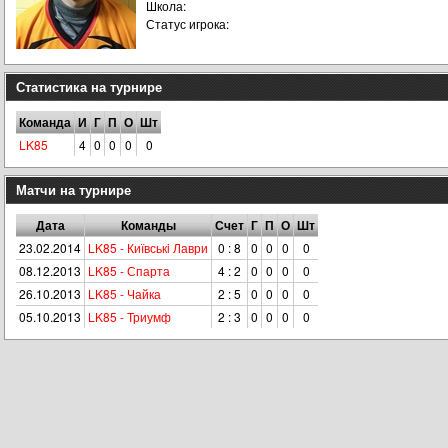
Школа:
Статус игрока:
Статистика на турнире
Команда
И
Г
П
О
Шт
LK85
4
0
0
0
0
Матчи на турнире
Дата
Команды
Счет
Г
П
О
Шт
23.02.2014
LK85 - Київськi Лаври
0 : 8
0
0
0
0
08.12.2013
LK85 - Спарта
4 : 2
0
0
0
0
26.10.2013
LK85 - Чайка
2 : 5
0
0
0
0
05.10.2013
LK85 - Триумф
2 : 3
0
0
0
0