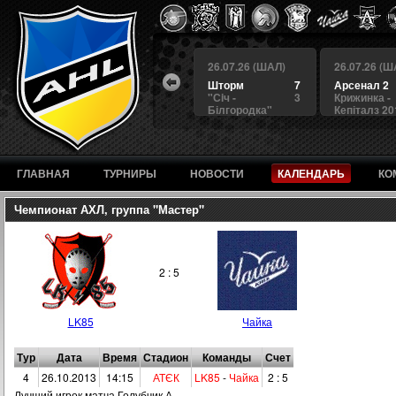
 (ШАЛ)
26.07.26 (ШАЛ)
26.07.26 (ШАЛ)
26.07.26 (Ш
4
БЕРКУТ
3
Шторм
7
Арсенал 2
а
4
Альянс
1
"Сiч -
3
Крижинка -
Білгородка"
Кепіталз 20
ГЛАВНАЯ
ТУРНИРЫ
НОВОСТИ
КАЛЕНДАРЬ
КО
Чемпионат АХЛ, группа "Мастер"
2 : 5
LK85
Чайка
Тур
Дата
Время
Стадион
Команды
Счет
4
26.10.2013
14:15
АТЄК
LK85
-
Чайка
2 : 5
Лучший игрок матча Голубчик А.