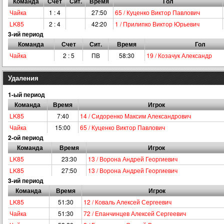
Команда
Счет
Сит.
Время
Гол
Чайка
1 : 4
27:50
65 / Куценко Виктор Павлович
LK85
2 : 4
42:20
1 / Прилипко Виктор Юрьевич
3-ий период
Команда
Счет
Сит.
Время
Гол
Чайка
2 : 5
ПВ
58:30
19 / Козачук Александр
Удаления
1-ый период
Команда
Время
Игрок
LK85
7:40
14 / Сидоренко Максим Александрович
Чайка
15:00
65 / Куценко Виктор Павлович
2-ой период
Команда
Время
Игрок
LK85
23:30
13 / Ворона Андрей Георгиевич
LK85
27:50
13 / Ворона Андрей Георгиевич
3-ий период
Команда
Время
Игрок
LK85
51:30
12 / Коваль Алексей Сергеевич
Чайка
51:30
72 / Епанчинцев Алексей Сергеевич