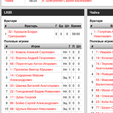
Чайка
58:20
8 / Бовтуненко Сергей Васильевич
LK85
Чайка
Вратари
Вратари
#
Вратарь
Г
Бр
Шт
Время
#
В
32 / Курашов Богдан
1 / Голубчик
1
5
0
0
59:00
1
Григорьевич
Николаевич
Полевые игроки
Полевые игрок
#
Игрок
Г
П
Шт
#
1
12 / Коваль Алексей Сергеевич
Нп
1
0
2
1
7 / Уваркин
2
13 / Ворона Андрей Георгиевич
Нп
0
0
4
2
19 / Козачу
3
66 / Перетятько Антон Игоревич
Нп
0
0
0
74 / Тернов
3
Анатольеви
4
1 / Прилипко Виктор Юрьевич
Нп
1
0
0
4
78 / Рокицк
14 / Сидоренко Максим
5
Зщ
0
1
2
Александрович
55 / Макси
5
Валентино
6
33 / Швачка Виталий Анатольевич
Нп
0
0
0
6
88 / Мазко 
7
22 / Гняздовский Вадим Романович
Нп
0
1
0
7
68 / Олекси
8
17 / Зубко Георгий
Нп
0
0
0
8
23 / Коба К
9
86 / Бойко Сергей Александрович
Зщ
0
0
0
9
77 / Браун 
10
88 / Шульга Михаил Николаевич
Зщ
0
0
0