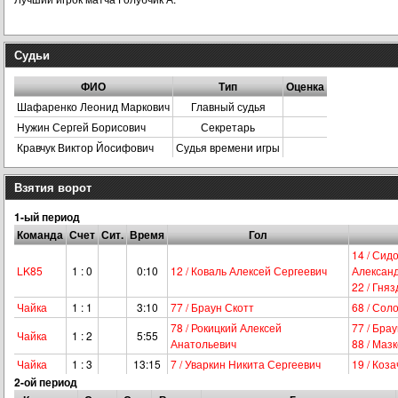
Судьи
ФИО
Тип
Оценка
Шафаренко Леонид Маркович
Главный судья
Нужин Сергей Борисович
Секретарь
Кравчук Виктор Йосифович
Судья времени игры
Взятия ворот
1-ый период
Команда
Счет
Сит.
Время
Гол
14 / Сид
LK85
1 : 0
0:10
12 / Коваль Алексей Сергеевич
Алексан
22 / Гня
Чайка
1 : 1
3:10
77 / Браун Скотт
68 / Сол
78 / Рокицкий Алексей
77 / Бра
Чайка
1 : 2
5:55
Анатольевич
88 / Маз
Чайка
1 : 3
13:15
7 / Уваркин Никита Сергеевич
19 / Коз
2-ой период