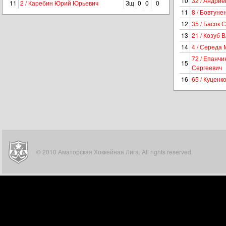
10
32 / Андрие
11
2 / Каребин Юрий Юрьевич
Зщ
0
0
0
11
8 / Бовтуне
12
35 / Басок 
13
21 / Козуб 
14
4 / Середа
72 / Епанчи
15
Сергеевич
16
65 / Куценк
© 2010 Аматорская Хоккейная Лига. All rights reserved.