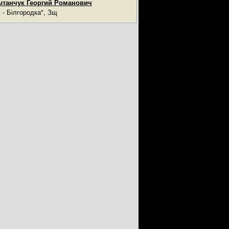
танчук Георгий Романович
ч - Білгородка", Зщ