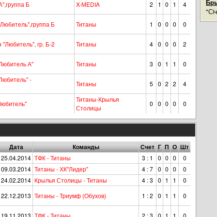
Бры
",группа Б
X-МEDIA
2
1
0
1
4
"Сi
Любитель",группа Б
Титаны
1
0
0
0
0
"Любитель", гр. Б-2
Титаны
4
0
0
0
2
Любитель А"
Титаны
3
0
1
1
0
Любитель" -
Титаны
5
0
2
2
4
Титаны-Крылья
Любитель"
0
0
0
0
0
Столицы
Дата
Команды
Счет
Г
П
О
Шт
25.04.2014
ТФК - Титаны
3 : 1
0
0
0
0
09.03.2014
Титаны - ХК"Лидер"
4 : 7
0
0
0
0
24.02.2014
Крылья Столицы - Титаны
4 : 3
0
1
1
0
22.12.2013
Титаны - Триумф (Обухов)
1 : 2
0
1
1
0
19.11.2013
ТФК - Титаны
2 : 3
0
1
1
0