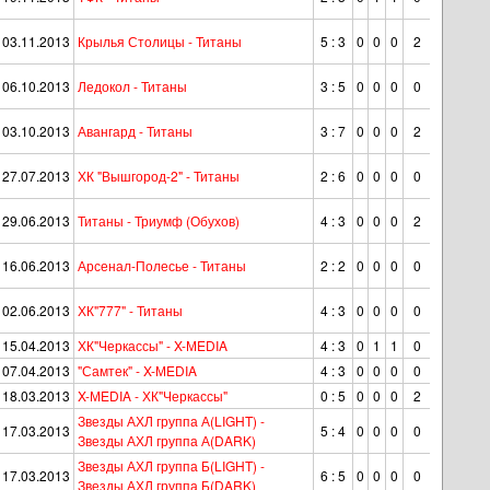
03.11.2013
Крылья Столицы - Титаны
5 : 3
0
0
0
2
06.10.2013
Ледокол - Титаны
3 : 5
0
0
0
0
03.10.2013
Авангард - Титаны
3 : 7
0
0
0
2
27.07.2013
ХК "Вышгород-2" - Титаны
2 : 6
0
0
0
0
29.06.2013
Титаны - Триумф (Обухов)
4 : 3
0
0
0
2
16.06.2013
Арсенал-Полесье - Титаны
2 : 2
0
0
0
0
02.06.2013
ХК"777" - Титаны
4 : 3
0
0
0
0
15.04.2013
ХК"Черкассы" - X-МEDIA
4 : 3
0
1
1
0
07.04.2013
"Самтек" - X-МEDIA
4 : 3
0
0
0
0
18.03.2013
X-МEDIA - ХК"Черкассы"
0 : 5
0
0
0
2
Звезды АХЛ группа А(LIGHT) -
17.03.2013
5 : 4
0
0
0
0
Звезды АХЛ группа А(DARK)
Звезды АХЛ группа Б(LIGHT) -
17.03.2013
6 : 5
0
0
0
0
Звезды АХЛ группа Б(DARK)