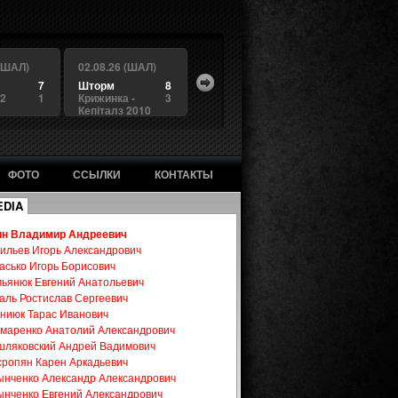
 (ШАЛ)
02.08.26 (ШАЛ)
7
Шторм
8
 2
1
Крижинка -
3
Кепіталз 2010
ФОТО
ССЫЛКИ
КОНТАКТЫ
EDIA
ин Владимир Андреевич
ильев Игорь Александрович
асько Игорь Борисович
ьянюк Евгений Анатольевич
аль Ростислав Сергеевич
ниюк Тарас Иванович
маренко Анатолий Александрович
ляковский Андрей Вадимович
ропян Карен Аркадьевич
нченко Александр Александрович
нченко Евгений Александрович