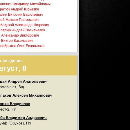
апенко Владимир Михайлович
ратюк Андрей Юрьевич
улин Виталий Васильевич
ай Максим Григорьевич
бодской Александр Игоревич
лярчук Андрей Васильевич
 Александр Викторович
 Виктор Васильевич
нобрывко Олег Евгеньевич
и рождения
вгуст, 8
цай Андрей Анатольевич
омобiлiст, Зщ
паков Алексей Михайлович
овко Владислав
ест-2, Нп
ба Владимир Андреевич
умф (Обухов), Нп