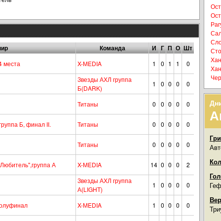
Ост
Ост
Раг
Сал
Сло
нир
Команда
И
Г
П
О
Шт
Сто
Хан
4 места
X-МEDIA
1
0
1
1
0
Хан
Чер
Звезды АХЛ группа
1
0
0
0
0
Б(DARK)
Дн
Титаны
0
0
0
0
0
А
уппа Б, финал II.
Титаны
0
0
0
0
0
Гри
Титаны
0
0
0
0
0
Авт
Кол
Любитель",группа А
X-МEDIA
14
0
0
0
2
Гол
Звезды АХЛ группа
1
0
0
0
0
Геф
А(LIGHT)
Вер
полуфинал
X-МEDIA
1
0
0
0
0
Три