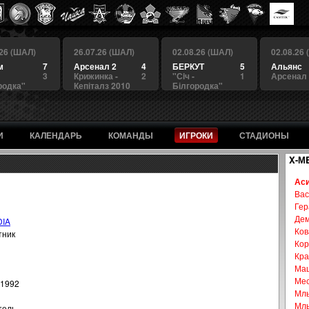
.26 (ШАЛ)
26.07.26 (ШАЛ)
02.08.26 (ШАЛ)
02.08.26
м
7
Арсенал 2
4
БЕРКУТ
5
Альянс
3
Крижинка -
2
"Сiч -
1
Арсенал
родка"
Кепіталз 2010
Білгородка"
И
КАЛЕНДАРЬ
КОМАНДЫ
ИГРОКИ
СТАДИОНЫ
X-М
Ас
Вас
Гер
Дем
DIA
Ков
тник
Кор
Кра
Маш
Мес
.1992
Млы
Млы
тель