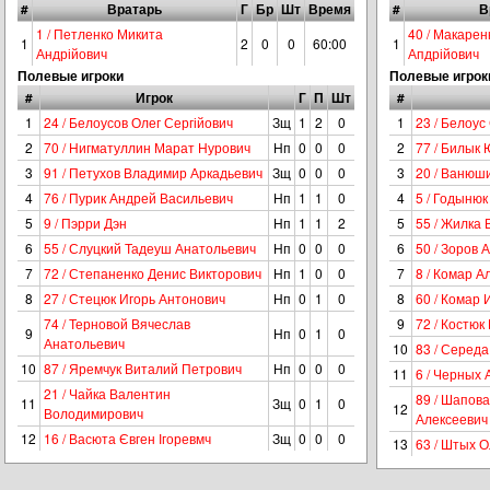
#
Вратарь
Г
Бр
Шт
Время
#
В
1 / Петленко Микита
40 / Макарен
1
2
0
0
60:00
1
Андрійович
Апдрійович
Полевые игроки
Полевые игрок
#
Игрок
Г
П
Шт
#
1
24 / Белоусов Олег Сергійович
Зщ
1
2
0
1
23 / Белоус
2
70 / Нигматуллин Марат Нурович
Нп
0
0
0
2
77 / Билык
3
91 / Петухов Владимир Аркадьевич
Зщ
0
0
0
3
20 / Ванюш
4
76 / Пурик Андрей Васильевич
Нп
1
1
0
4
5 / Годыню
5
9 / Пэрри Дэн
Нп
1
1
2
5
55 / Жилка
6
55 / Слуцкий Тадеуш Анатольевич
Нп
0
0
0
6
50 / Зоров 
7
72 / Степаненко Денис Викторович
Нп
1
0
0
7
8 / Комар А
8
27 / Стецюк Игорь Антонович
Нп
0
1
0
8
60 / Комар
74 / Терновой Вячеслав
9
72 / Костюк
9
Нп
0
1
0
Анатольевич
10
83 / Серед
10
87 / Яремчук Виталий Петрович
Нп
0
0
0
11
6 / Черных
21 / Чайка Валентин
89 / Шапов
11
Зщ
0
1
0
12
Володимирович
Алексеевич
12
16 / Васюта Євген Ігоревмч
Зщ
0
0
0
13
63 / Штых 