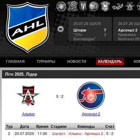
 (ШАЛ)
26.07.26 (ШАЛ)
26.07.26 (ШАЛ)
26.07.26 (Ш
4
БЕРКУТ
3
Шторм
7
Арсенал 2
а
4
Альянс
1
"Сiч -
3
Крижинка -
Білгородка"
Кепіталз 20
ГЛАВНАЯ
ТУРНИРЫ
НОВОСТИ
КАЛЕНДАРЬ
КО
Літо 2025, Лідер
5 : 2
Альянс
Арсенал 2
Тур
Дата
Время
Стадион
Команды
Счет
2
20.07.2025
11:30
Шалетт
Альянс
-
Арсенал 2
5 : 2