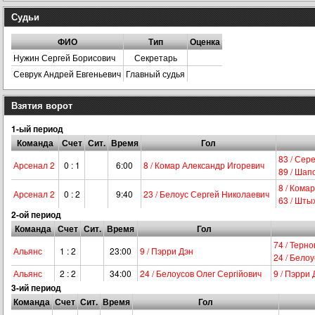
Судьи
ФИО
Тип
Оценка
Нужин Сергей Борисович
Секретарь
Севрук Андрей Евгеньевич
Главный судья
Взятия ворот
1-ый период
Команда
Счет
Сит.
Время
Гол
83 / Сер
Арсенал 2
0 : 1
6:00
8 / Комар Александр Игоревич
89 / Шап
8 / Кома
Арсенал 2
0 : 2
9:40
23 / Белоус Сергей Николаевич
63 / Шты
2-ой период
Команда
Счет
Сит.
Время
Гол
74 / Терн
Альянс
1 : 2
23:00
9 / Пэрри Дэн
24 / Бело
Альянс
2 : 2
34:00
24 / Белоусов Олег Сергійович
9 / Пэрри 
3-ий период
Команда
Счет
Сит.
Время
Гол