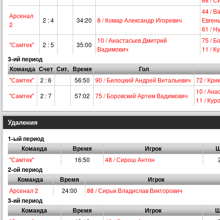
44 / 
Арсенал
2 : 4
34:20
8 / Комар Александр Игоревич
Евген
2
61 / 
10 / Анастасьев Дмитрий
75 / 
"Самтек"
2 : 5
35:00
Вадимович
11 / 
3-ий период
Команда
Счет
Сит.
Время
Гол
"Самтек"
2 : 6
56:50
90 / Билоцкий Андрей Витальевич
72 / Кри
10 / Ан
"Самтек"
2 : 7
57:02
75 / Боровский Артем Вадимович
11 / Ку
Удаления
1-ый период
Команда
Время
Игрок
Ш
"Самтек"
16:50
48 / Сирош Антон
2-ой период
Команда
Время
Игрок
Арсенал 2
24:00
88 / Сирык Владислав Викторович
3-ий период
Команда
Время
Игрок
Ш