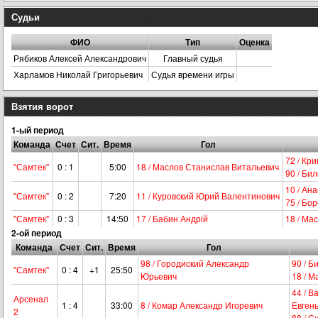
Судьи
ФИО
Тип
Оценка
Рябиков Алексей Александрович
Главный судья
Харламов Николай Григорьевич
Судья времени игры
Взятия ворот
1-ый период
Команда
Счет
Сит.
Время
Гол
72 / Кр
"Самтек"
0 : 1
5:00
18 / Маслов Станислав Витальевич
90 / Би
10 / Ан
"Самтек"
0 : 2
7:20
11 / Куровский Юрий Валентинович
75 / Бо
"Самтек"
0 : 3
14:50
17 / Бабин Андрій
18 / Ма
2-ой период
Команда
Счет
Сит.
Время
Гол
98 / Городиский Александр
90 / 
"Самтек"
0 : 4
+1
25:50
Юрьевич
18 / 
44 / 
Арсенал
1 : 4
33:00
8 / Комар Александр Игоревич
Евген
2
88 / 