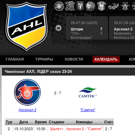
 (ШАЛ)
26.07.26 (ШАЛ)
26.07.26 (ШАЛ)
26.07.26 (Ш
4
БЕРКУТ
3
Шторм
7
Арсенал 2
а
4
Альянс
1
"Сiч -
3
Крижинка -
Білгородка"
Кепіталз 20
ГЛАВНАЯ
ТУРНИРЫ
НОВОСТИ
КАЛЕНДАРЬ
КО
Чемпіонат АХЛ, ЛІДЕР сезон 23-24
2 : 7
Арсенал 2
"Самтек"
Тур
Дата
Время
Стадион
Команды
Счет
2
15.10.2023
10:30
Шалетт
Арсенал 2
-
"Самтек"
2 : 7