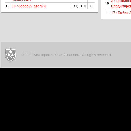
2 / Циколен
10
10
50 / Зоров Анатолий
Зщ
0
0
0
Владимиро
11
17 / Бабин 
© 2010 Аматорская Хоккейная Лига. All rights reserved.