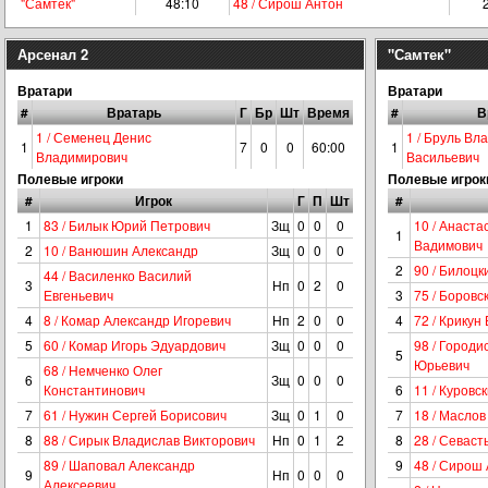
"Самтек"
48:10
48 / Сирош Антон
Арсенал 2
"Самтек"
Вратари
Вратари
#
Вратарь
Г
Бр
Шт
Время
#
В
1 / Семенец Денис
1 / Бруль Вл
1
7
0
0
60:00
1
Владимирович
Васильевич
Полевые игроки
Полевые игрок
#
Игрок
Г
П
Шт
#
1
83 / Билык Юрий Петрович
Зщ
0
0
0
10 / Анаста
1
Вадимович
2
10 / Ванюшин Александр
Зщ
0
0
0
2
90 / Билоц
44 / Василенко Василий
3
Нп
0
2
0
Евгеньевич
3
75 / Боров
4
8 / Комар Александр Игоревич
Нп
2
0
0
4
72 / Крикун
5
60 / Комар Игорь Эдуардович
Зщ
0
0
0
98 / Городи
5
Юрьевич
68 / Немченко Олег
6
Зщ
0
0
0
Константинович
6
11 / Куров
7
61 / Нужин Сергей Борисович
Зщ
0
1
0
7
18 / Масло
8
88 / Сирык Владислав Викторович
Нп
0
1
2
8
28 / Севаст
89 / Шаповал Александр
9
48 / Сирош
9
Нп
0
0
0
Алексеевич