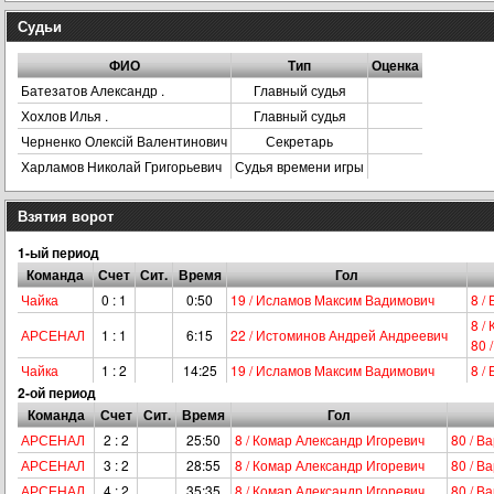
Судьи
ФИО
Тип
Оценка
Батезатов Александр .
Главный судья
Хохлов Илья .
Главный судья
Черненко Олексій Валентинович
Секретарь
Харламов Николай Григорьевич
Судья времени игры
Взятия ворот
1-ый период
Команда
Счет
Сит.
Время
Гол
Чайка
0 : 1
0:50
19 / Исламов Максим Вадимович
8 /
8 /
АРСЕНАЛ
1 : 1
6:15
22 / Истоминов Андрей Андреевич
80 
Чайка
1 : 2
14:25
19 / Исламов Максим Вадимович
8 /
2-ой период
Команда
Счет
Сит.
Время
Гол
АРСЕНАЛ
2 : 2
25:50
8 / Комар Александр Игоревич
80 / В
АРСЕНАЛ
3 : 2
28:55
8 / Комар Александр Игоревич
80 / В
АРСЕНАЛ
4 : 2
35:35
8 / Комар Александр Игоревич
80 / В