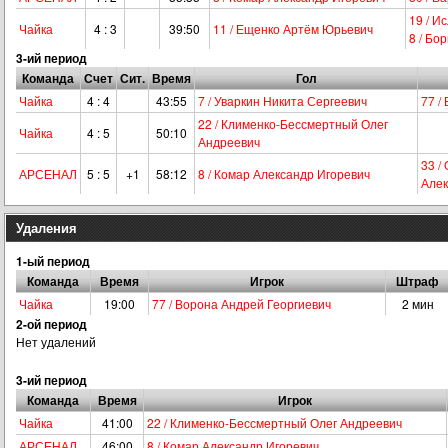
19 / И
Чайка
4 : 3
39:50
11 / Ещенко Артём Юрьевич
8 / Бо
3-ий период
Команда
Счет
Сит.
Время
Гол
Чайка
4 : 4
43:55
7 / Уваркин Никита Сергеевич
77 /
22 / Клименко-Бессмертный Олег
Чайка
4 : 5
50:10
Андреевич
33 /
АРСЕНАЛ
5 : 5
+1
58:12
8 / Комар Александр Игоревич
Алек
Удаления
1-ый период
Команда
Время
Игрок
Штраф
Чайка
19:00
77 / Ворона Андрей Георгиевич
2 мин
2-ой период
Нет удалений
3-ий период
Команда
Время
Игрок
Чайка
41:00
22 / Клименко-Бессмертный Олег Андреевич
АРСЕНАЛ
46:00
8 / Комар Александр Игоревич