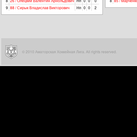
8
26 / Олецкий Валентин Арнольдович
Нп
0
0
0
8
85 / Марченк
9
88 / Сирык Владислав Викторович
Нп
0
0
2
© 2010 Аматорская Хоккейная Лига. All rights reserved.