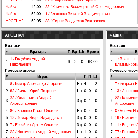
Чайка
46:00
22 / Клименко-Бессмертный Олег Андреевич
Чайка
58:00
1 / Власенко Виталий Владимирович
АРСЕНАЛ
59:05
88 / Сирык Владислав Викторович
АРСЕНАЛ
Чайка
Вратари
Вратари
#
Вратарь
Г
Бр
Шт
Время
#
В
1 / Голубчик Андрей
1 / Власенко
1
6
0
0
60:00
1
Николаевич
Владимиров
Полевые игроки
Полевые игрок
#
Игрок
Г
П
Шт
#
1
8 / Комар Александр Игоревич
Нп
4
1
2
1
7 / Уваркин 
2
83 / Билык Юрий Петрович
Нп
0
0
0
2
13 / Аліфере
33 / Овчинников Андрей
22 / Климен
3
Зщ
0
1
0
3
Александрович
Андреевич
4
80 / Варянко Игорь Олегович
Нп
0
4
0
4
8 / Боркун И
5
12 / Комар Игорь Эдуардович
Зщ
0
0
0
5
19 / Исламо
6
7 / Евсейчик Артем Олегович
Зщ
0
0
0
6
11 / Ещенко
7
22 / Истоминов Андрей Андреевич
Нп
1
0
0
7
77 / Ворона 