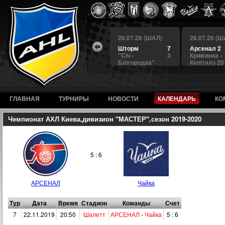
 (ШАЛ)
26.07.26 (ШАЛ)
26.07.26 (ШАЛ)
26.07.26 (Ш
4
БЕРКУТ
3
Шторм
7
Арсенал 2
а
4
Альянс
1
"Сiч -
3
Крижинка -
Білгородка"
Кепіталз 20
ГЛАВНАЯ
ТУРНИРЫ
НОВОСТИ
КАЛЕНДАРЬ
КО
Чемпионат АХЛ Киева,дивизион "МАСТЕР",сезон 2019-2020
5 : 6
АРСЕНАЛ
Чайка
Тур
Дата
Время
Стадион
Команды
Счет
7
22.11.2019
20:50
Шалетт
АРСЕНАЛ
-
Чайка
5 : 6