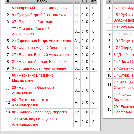
#
Игрок
Г
П
Шт
#
1
5 / Дворецкий Павел Викторович
Нп
0
0
0
1
87 / Яремч
2
9 / Супрун Сергей Анатольевич
Нп
0
0
0
15 / Рублив
2
Владимиро
3
37 / Ворошнов Виталий
Нп
0
0
0
3
18 / Руфано
77 / Гриценко Алексей
4
Зщ
0
0
0
Анатольевич
4
11 / Онище
5
2 / Коропецкий Игорь Анатольевич
Зщ
0
0
0
5
19 / Петух
6
79 / Фурсенко Андрей Викторович
Нп
0
0
4
6
17 / Свирид
7
27 / Бланкин Евгений Николаевич
Нп
0
0
0
7
8 / Дзюбенк
8
21 / Бланкин Алексей Евгеньевич
Нп
0
0
0
8
14 / Лола 
9
3 / Грицай Андрей Анатольевич
Зщ
0
0
2
9
9 / Савчен
80 / Черненко Владимир
10
5 / Слуцки
10
Зщ
0
0
2
Михайлович
7 / Гераще
11
33 / Баранаев Владимир
Станиславо
11
Зщ
0
0
0
Аркадьевич
44 / Грище
12
99 / Васильев Никита
Валентино
12
Нп
0
0
0
Александрович
79 / Епанчи
13
13
88 / Кошель Олег Владимирович
Нп
0
0
0
Сергеевич
13 / Мельничук Владислав
14
Нп
0
0
2
Александрович