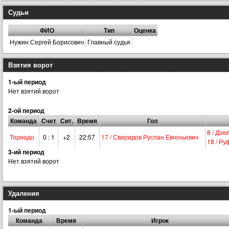
Судьи
ФИО
Тип
Оценка
Нужин Сергей Борисович
Главный судья
Взятия ворот
1-ый период
Нет взятий ворот
2-ой период
Команда
Счет
Сит.
Время
Гол
8 / Дз
Торнадо
0 : 1
+2
22:57
17 / Свиридов Руслан Евгеньевич
18 / Ру
3-ий период
Нет взятий ворот
Удаления
1-ый период
Команда
Время
Игрок