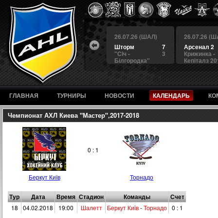
 (ШАЛ)
26.07.26 (ШАЛ)
26.07.26 (ШАЛ)
26.07.26 (Ш
4
БЕРКУТ
3
Шторм
7
Арсенал 2
а
4
Альянс
1
"Сiч -
3
Крижинка -
Білгородка"
Кепіталз 20
ГЛАВНАЯ
ТУРНИРЫ
НОВОСТИ
КАЛЕНДАРЬ
КО
Чемпионат АХЛ Киева "Мастер",2017-2018
0 : 1
Беркут Київ
Торнадо
Тур
Дата
Время
Стадион
Команды
Счет
18
04.02.2018
19:00
Шалетт
Беркут Київ
-
Торнадо
0 : 1