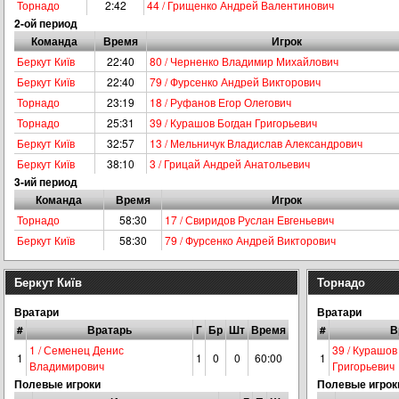
Торнадо
2:42
44 / Грищенко Андрей Валентинович
2-ой период
Команда
Время
Игрок
Беркут Київ
22:40
80 / Черненко Владимир Михайлович
Беркут Київ
22:40
79 / Фурсенко Андрей Викторович
Торнадо
23:19
18 / Руфанов Егор Олегович
Торнадо
25:31
39 / Курашов Богдан Григорьевич
Беркут Київ
32:57
13 / Мельничук Владислав Александрович
Беркут Київ
38:10
3 / Грицай Андрей Анатольевич
3-ий период
Команда
Время
Игрок
Торнадо
58:30
17 / Свиридов Руслан Евгеньевич
Беркут Київ
58:30
79 / Фурсенко Андрей Викторович
Беркут Київ
Торнадо
Вратари
Вратари
#
Вратарь
Г
Бр
Шт
Время
#
В
1 / Семенец Денис
39 / Курашов
1
1
0
0
60:00
1
Владимирович
Григорьевич
Полевые игроки
Полевые игрок