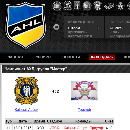
 (ШАЛ)
02.08.26 (ШАЛ)
02.08.26 (ШАЛ)
02.08.26 (Ш
7
Альянс
7
Шторм
8
БЕРКУТ
3
Арсенал 2
1
Крижинка -
3
"Сiч -
дка"
Кепіталз 2010
Білгородка
ГЛАВНАЯ
ТУРНИРЫ
НОВОСТИ
КАЛЕНДАРЬ
КО
Чемпионат АХЛ, группа "Мастер"
4 : 2
Київськi Лаври
Триумф
Тур
Дата
Время
Стадион
Команды
Счет
11
18.01.2015
13:30
АТЄК
Київськi Лаври
-
Триумф
4 : 2