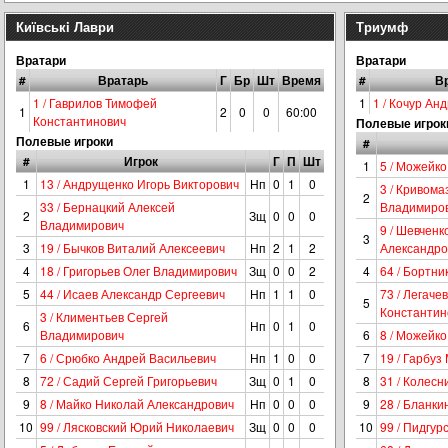
Київськi Лаври
Триумф
Вратари
Вратари
#
Вратарь
Г
Бр
Шт
Время
#
В
1 / Гаврилов Тимофей
1
1 / Кочур Ан
1
2
0
0
60:00
Константинович
Полевые игрок
Полевые игроки
#
#
Игрок
Г
П
Шт
1
5 / Можейк
1
13 / Андрущенко Игорь Викторович
Нп
0
1
0
3 / Кривома
2
33 / Бернацкий Алексей
Владимиро
2
Зщ
0
0
0
Владимирович
9 / Шевченк
3
3
19 / Бычков Виталий Алексеевич
Нп
2
1
2
Александро
4
18 / Григорьев Олег Владимирович
Зщ
0
0
2
4
64 / Бортни
5
44 / Исаев Александр Сергеевич
Нп
1
1
0
73 / Легаче
5
Константин
3 / Климентьев Сергей
6
Нп
0
1
0
Владимирович
6
8 / Можейк
7
6 / Срюбко Андрей Васильевич
Нп
1
0
0
7
19 / Гарбуз
8
72 / Садий Сергей Григорьевич
Зщ
0
1
0
8
31 / Колес
9
8 / Майко Николай Александрович
Нп
0
0
0
9
28 / Бланки
10
99 / Лясковский Юрий Николаевич
Зщ
0
0
0
10
99 / Пидгу