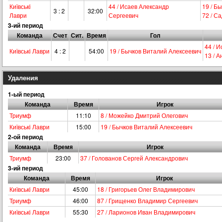
Київськi
44 / Исаев Александр
19 / Б
3 : 2
32:00
Лаври
Сергеевич
72 / С
3-ий период
Команда
Счет
Сит.
Время
Гол
44 / 
Київськi Лаври
4 : 2
54:00
19 / Бычков Виталий Алексеевич
13 / 
Удаления
1-ый период
Команда
Время
Игрок
Триумф
11:10
8 / Можейко Дмитрий Олегович
Київськi Лаври
15:00
19 / Бычков Виталий Алексеевич
2-ой период
Команда
Время
Игрок
Триумф
23:00
37 / Голованов Сергей Александрович
3-ий период
Команда
Время
Игрок
Київськi Лаври
45:00
18 / Григорьев Олег Владимирович
Триумф
46:00
87 / Грищенко Владимир Сергеевич
Київськi Лаври
55:30
27 / Ларионов Иван Владимирович