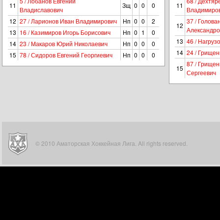
5 / Лобанов Евгений
68 / Дехтя
11
Зщ
0
0
0
11
Владиславович
Владимиро
12
27 / Ларионов Иван Владимирович
Нп
0
0
2
37 / Голова
12
Александро
13
16 / Казимиров Игорь Борисович
Нп
0
1
0
13
46 / Нагруз
14
23 / Макаров Юрий Николаевич
Нп
0
0
0
14
24 / Грище
15
78 / Сидоров Евгений Георгиевич
Нп
0
0
0
87 / Грище
15
Сергеевич
© 2010 Аматорская Хоккейная Лига. All rights reserved.