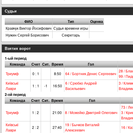
Судьи
ФИО
Тип
Оценка
Кравчук Виктор Йосифович
Судья времени игры
Нужин Сергей Борисович
Секретарь
Взятия ворот
1-ый период
Команда
Счет
Сит.
Время
Гол
28 / Бл
Триумф
0 : 1
8:50
64 / Бортник Денис Сергеевич
99 / Пи
Київськi
6 / Срюбко Андрей
3 / Кли
1 : 1
-1
16:50
Лаври
Васильевич
Владим
2-ой период
Команда
Счет
Сит.
Время
Гол
73 / Л
Триумф
1 : 2
21:00
8 / Можейко Дмитрий Олегович
3 / Кр
Влади
Київськi
19 / Бычков Виталий
2 : 2
27:40
16 / К
Лаври
Алексеевич