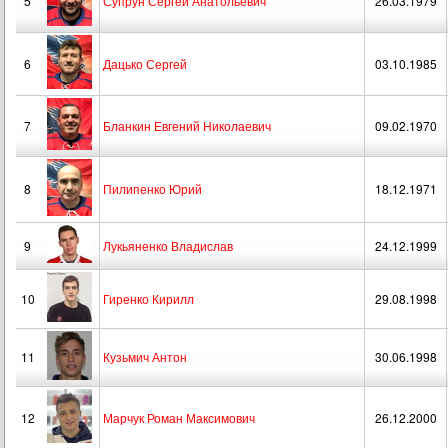
5
Супрун Сергей Анатольевич
26.03.1979
6
Дацько Сергей
03.10.1985
7
Бланкин Евгений Николаевич
09.02.1970
8
Пилипенко Юрий
18.12.1971
9
Лукьяненко Владислав
24.12.1999
10
Гиренко Кирилл
29.08.1998
11
Кузьмич Антон
30.06.1998
12
Марчук Роман Максимович
26.12.2000