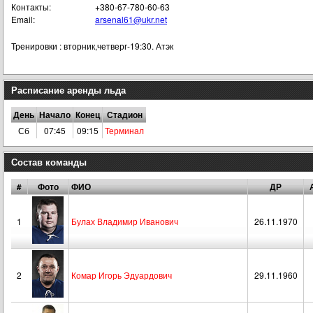
Контакты:
+380-67-780-60-63
Email:
arsenal61@ukr.net
Тренировки : вторник,четверг-19:30. Атэк
Расписание аренды льда
День
Начало
Конец
Стадион
Сб
07:45
09:15
Терминал
Состав команды
#
Фото
ФИО
ДР
1
Булах Владимир Иванович
26.11.1970
2
Комар Игорь Эдуардович
29.11.1960