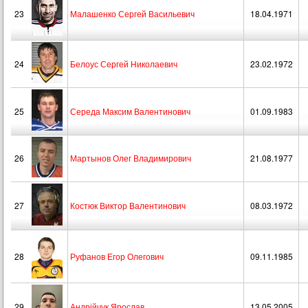
23
Малашенко Сергей Васильевич
18.04.1971
24
Белоус Сергей Николаевич
23.02.1972
25
Середа Максим Валентинович
01.09.1983
26
Мартынов Олег Владимирович
21.08.1977
27
Костюк Виктор Валентинович
08.03.1972
28
Руфанов Егор Олегович
09.11.1985
29
Андрійчук Ярослав
13.05.2005