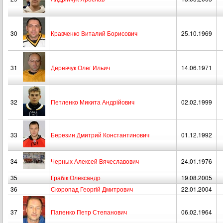
30
Кравченко Виталий Борисович
25.10.1969
31
Деревчук Олег Ильич
14.06.1971
32
Петленко Микита Андрійович
02.02.1999
33
Березин Дмитрий Константинович
01.12.1992
34
Черных Алексей Вячеславович
24.01.1976
35
Грабік Олександр
19.08.2005
36
Скоропад Георгій Дмитрович
22.01.2004
37
Папенко Петр Степанович
06.02.1964