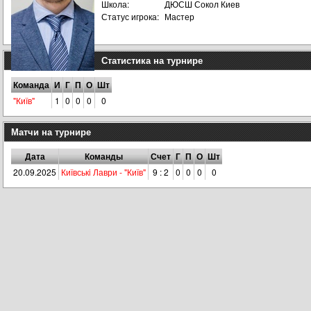
Школа:
ДЮСШ Сокол Киев
Статус игрока:
Мастер
Статистика на турнире
Команда
И
Г
П
О
Шт
"Київ"
1
0
0
0
0
Матчи на турнире
Дата
Команды
Счет
Г
П
О
Шт
20.09.2025
Київськi Лаври - "Київ"
9 : 2
0
0
0
0