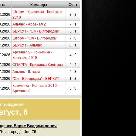
ата
Команды
Счет
Шторм - Крижинка - Кепіталз
8.2026
8 : 3
2010
8.2026
Альянс - Арсенал 2
7 : 1
8.2026
БЕРКУТ - "Сiч - Білгородка"
5 : 1
7.2026
Шторм - "Сiч - Білгородка"
7 : 3
7.2026
БЕРКУТ - Альянс
3 : 1
Арсенал 2 - Крижинка -
7.2026
4 : 2
Кепіталз 2010
7.2026
СПАРТА - Крижинка Кепіталз
4 : 4
7.2026
Альянс - Шторм
4 : 3
7.2026
"Сiч - Білгородка" - БЕРКУТ
1 : 3
Крижинка - Кепіталз 2010 -
7.2026
3 : 3
Арсенал 2
и рождения
вгуст, 6
ищенко Борис Владимирович
"Вышгород", Зщ, 75