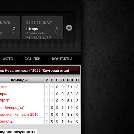
 (ШАЛ)
02.08.26 (ШАЛ)
7
Шторм
8
 2
1
Крижинка -
3
Кепіталз 2010
ФОТО
ССЫЛКИ
КОНТАКТЫ
ок Незалежності "2026 (Круговий етап)
Команды
И
В
Н
П
РШ
О
ьянс
1
1
0
0
7-1
2
орм
1
1
0
0
8-3
2
РКУТ
1
1
0
0
5-1
2
ч - Білгородка"
1
0
0
1
1-5
0
ижинка - Кепіталз 2010
1
0
0
1
3-8
0
сенал 2
1
0
0
1
1-7
0
ледние результаты