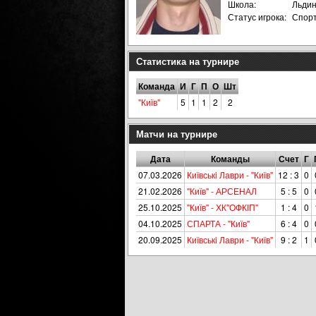
Школа:
Льдин
Статус игрока:
Спор
Статистика на турнире
Команда
И
Г
П
О
Шт
"Київ"
5
1
1
2
2
Матчи на турнире
Дата
Команды
Счет
Г
07.03.2026
Київськi Лаври - "Київ"
12 : 3
0
21.02.2026
"Київ" - АРСЕНАЛ
5 : 5
0
25.10.2025
"Київ" - ХК"ОФКІП"
1 : 4
0
04.10.2025
СПАРТА - "Київ"
6 : 4
0
20.09.2025
Київськi Лаври - "Київ"
9 : 2
1