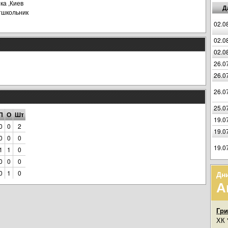
ка ,Киев
Д
тшкольник
02.0
02.0
02.0
26.0
26.0
26.0
25.0
П
О
Шт
19.0
0
0
2
19.0
0
0
0
19.0
1
1
0
0
0
0
0
1
0
Дн
А
Гр
ХК 