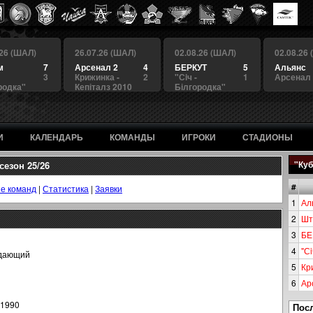
.26 (ШАЛ)
26.07.26 (ШАЛ)
02.08.26 (ШАЛ)
02.08.26
м
7
Арсенал 2
4
БЕРКУТ
5
Альянс
3
Крижинка -
2
"Сiч -
1
Арсенал
родка"
Кепіталз 2010
Білгородка"
И
КАЛЕНДАРЬ
КОМАНДЫ
ИГРОКИ
СТАДИОНЫ
сезон 25/26
"Куб
#
е команд
|
Статистика
|
Заявки
1
Ал
2
Шт
3
БЕ
4
"Сi
дающий
5
Кр
6
Ар
.1990
Пос