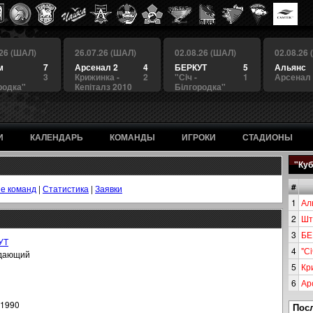
.26 (ШАЛ)
26.07.26 (ШАЛ)
02.08.26 (ШАЛ)
02.08.26
м
7
Арсенал 2
4
БЕРКУТ
5
Альянс
3
Крижинка -
2
"Сiч -
1
Арсенал
родка"
Кепіталз 2010
Білгородка"
И
КАЛЕНДАРЬ
КОМАНДЫ
ИГРОКИ
СТАДИОНЫ
"Куб
#
е команд
|
Статистика
|
Заявки
1
Ал
2
Шт
3
БЕ
УТ
4
"Сi
дающий
5
Кр
6
Ар
.1990
Пос