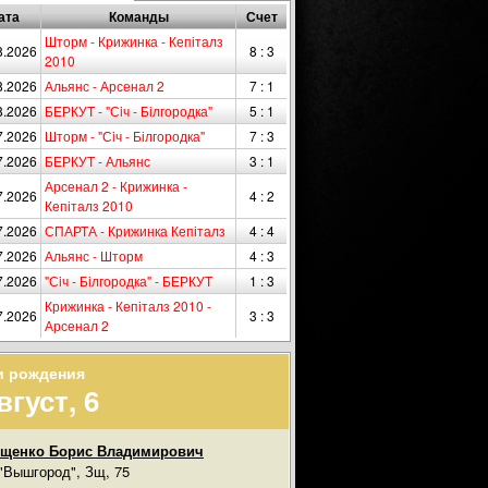
ата
Команды
Счет
Шторм - Крижинка - Кепіталз
8.2026
8 : 3
2010
8.2026
Альянс - Арсенал 2
7 : 1
8.2026
БЕРКУТ - "Сiч - Білгородка"
5 : 1
7.2026
Шторм - "Сiч - Білгородка"
7 : 3
7.2026
БЕРКУТ - Альянс
3 : 1
Арсенал 2 - Крижинка -
7.2026
4 : 2
Кепіталз 2010
7.2026
СПАРТА - Крижинка Кепіталз
4 : 4
7.2026
Альянс - Шторм
4 : 3
7.2026
"Сiч - Білгородка" - БЕРКУТ
1 : 3
Крижинка - Кепіталз 2010 -
7.2026
3 : 3
Арсенал 2
и рождения
вгуст, 6
ищенко Борис Владимирович
"Вышгород", Зщ, 75