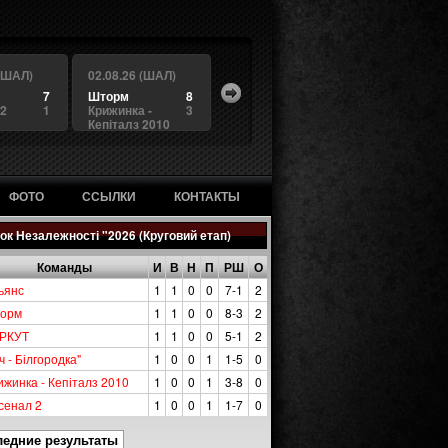
 (ШАЛ)
02.08.26 (ШАЛ)
7
Шторм
8
 2
1
Крижинка -
3
Кепіталз 2010
ФОТО
ССЫЛКИ
КОНТАКТЫ
ок Незалежності "2026 (Круговий етап)
Команды
И
В
Н
П
РШ
О
ьянс
1
1
0
0
7-1
2
орм
1
1
0
0
8-3
2
РКУТ
1
1
0
0
5-1
2
ч - Білгородка"
1
0
0
1
1-5
0
ижинка - Кепіталз 2010
1
0
0
1
3-8
0
сенал 2
1
0
0
1
1-7
0
ледние результаты