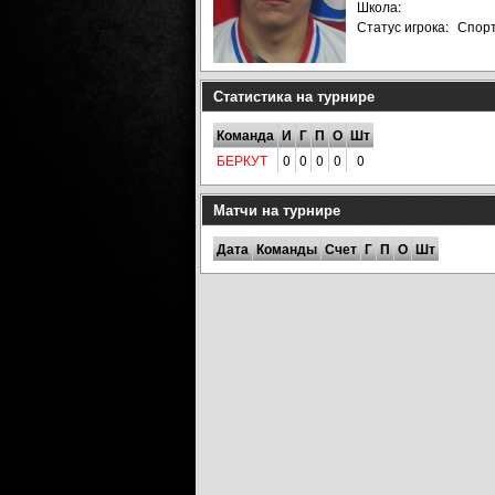
Школа:
Статус игрока:
Спор
Статистика на турнире
Команда
И
Г
П
О
Шт
БЕРКУТ
0
0
0
0
0
Матчи на турнире
Дата
Команды
Счет
Г
П
О
Шт