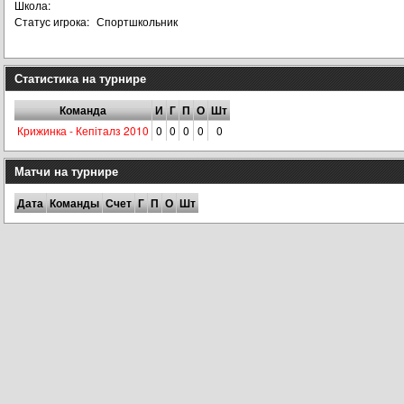
Школа:
Статус игрока:
Спортшкольник
Статистика на турнире
Команда
И
Г
П
О
Шт
Крижинка - Кепіталз 2010
0
0
0
0
0
Матчи на турнире
Дата
Команды
Счет
Г
П
О
Шт